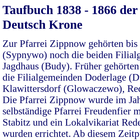
Taufbuch 1838 - 1866 der
Deutsch Krone
Zur Pfarrei Zippnow gehörten bi
(Sypnywo) noch die beiden Filial
Jagdhaus (Budy). Früher gehörten 
die Filialgemeinden Doderlage (D
Klawittersdorf (Glowaczewo), Red
Die Pfarrei Zippnow wurde im Jah
selbständige Pfarrei Freudenfier m
Stabitz und ein Lokalvikariat Red
wurden errichtet. Ab diesem Zeitp