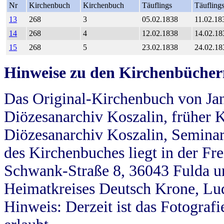
Nr
Kirchenbuch
Kirchenbuch
Täuflings
Täufling
13
268
3
05.02.1838
11.02.18
14
268
4
12.02.1838
14.02.18
15
268
5
23.02.1838
24.02.18
Hinweise zu den Kirchenbücher
Das Original-Kirchenbuch von Jan
Diözesanarchiv Koszalin, früher Kö
Diözesanarchiv Koszalin, Seminar
des Kirchenbuches liegt in der Fr
Schwank-Straße 8, 36043 Fulda u
Heimatkreises Deutsch Krone, Lu
Hinweis: Derzeit ist das Fotograf