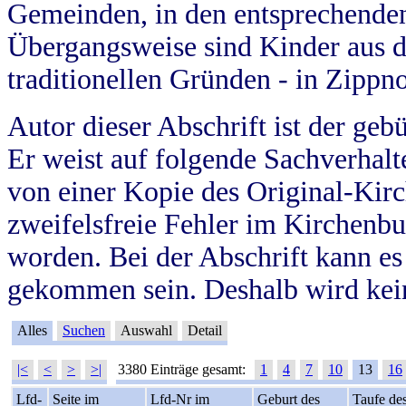
Gemeinden, in den entsprechende
Übergangsweise sind Kinder aus 
traditionellen Gründen - in Zippn
Autor dieser Abschrift ist der geb
Er weist auf folgende Sachverhalte
von einer Kopie des Original-Kirc
zweifelsfreie Fehler im Kirchenbuc
worden. Bei der Abschrift kann e
gekommen sein. Deshalb wird kein
Alles
Suchen
Auswahl
Detail
|<
<
>
>|
3380 Einträge gesamt:
1
4
7
10
13
16
Lfd-
Seite im
Lfd-Nr im
Geburt des
Taufe de