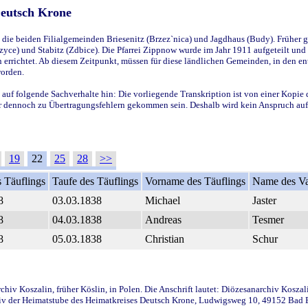
Deutsch Krone
ie beiden Filialgemeinden Briesenitz (Brzez`nica) und Jagdhaus (Budy). Früher g
yce) und Stabitz (Zdbice). Die Pfarrei Zippnow wurde im Jahr 1911 aufgeteilt und e
en errichtet. Ab diesem Zeitpunkt, müssen für diese ländlichen Gemeinden, in den
worden.
 auf folgende Sachverhalte hin: Die vorliegende Transkription ist von einer Kopie 
aber dennoch zu Übertragungsfehlern gekommen sein. Deshalb wird kein Anspruch auf 
19
22
25
28
>>
 Täuflings
Taufe des Täuflings
Vorname des Täuflings
Name des Va
8
03.03.1838
Michael
Jaster
8
04.03.1838
Andreas
Tesmer
8
05.03.1838
Christian
Schur
iv Koszalin, früher Köslin, in Polen. Die Anschrift lautet: Diözesanarchiv Koszal
v der Heimatstube des Heimatkreises Deutsch Krone, Ludwigsweg 10, 49152 Bad Ess