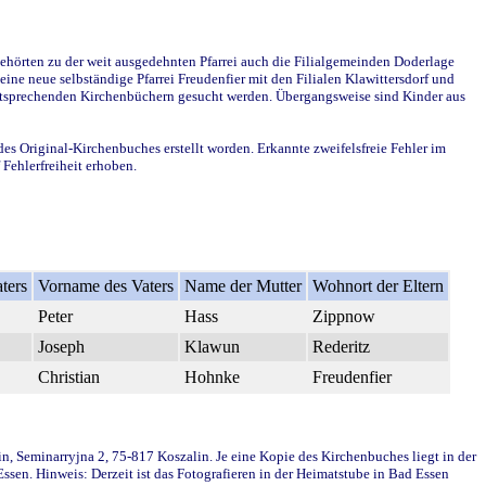
ehörten zu der weit ausgedehnten Pfarrei auch die Filialgemeinden Doderlage
ine neue selbständige Pfarrei Freudenfier mit den Filialen Klawittersdorf und
 entsprechenden Kirchenbüchern gesucht werden. Übergangsweise sind Kinder aus
des Original-Kirchenbuches erstellt worden. Erkannte zweifelsfreie Fehler im
Fehlerfreiheit erhoben.
ters
Vorname des Vaters
Name der Mutter
Wohnort der Eltern
Peter
Hass
Zippnow
Joseph
Klawun
Rederitz
Christian
Hohnke
Freudenfier
in, Seminarryjna 2, 75-817 Koszalin. Je eine Kopie des Kirchenbuches liegt in der
en. Hinweis: Derzeit ist das Fotografieren in der Heimatstube in Bad Essen