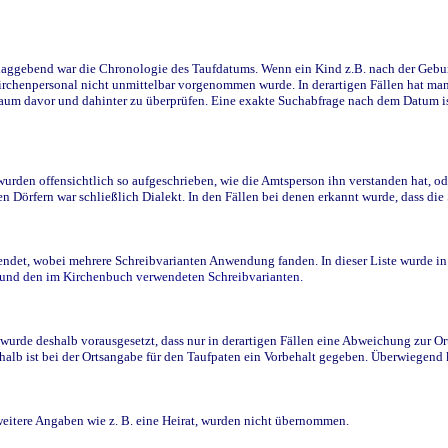
ggebend war die Chronologie des Taufdatums. Wenn ein Kind z.B. nach der Geburt 
rchenpersonal nicht unmittelbar vorgenommen wurde. In derartigen Fällen hat man d
raum davor und dahinter zu überprüfen. Eine exakte Suchabfrage nach dem Datum i
den offensichtlich so aufgeschrieben, wie die Amtsperson ihn verstanden hat, ode
n Dörfern war schließlich Dialekt. In den Fällen bei denen erkannt wurde, dass di
t, wobei mehrere Schreibvarianten Anwendung fanden. In dieser Liste wurde in de
n und den im Kirchenbuch verwendeten Schreibvarianten.
wurde deshalb vorausgesetzt, dass nur in derartigen Fällen eine Abweichung zur O
eshalb ist bei der Ortsangabe für den Taufpaten ein Vorbehalt gegeben. Überwiegen
weitere Angaben wie z. B. eine Heirat, wurden nicht übernommen.