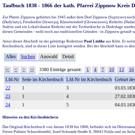
Taufbuch 1838 - 1866 der kath. Pfarrei Zippnow Kreis 
Zur Pfarrei Zippnow gehörten bis 1945 außer dem Dorf Zippnow (Sypnywo) noch d
(Dudylany), Freudenfier (Szwecja), Klawittersdorf (Glowaczewo), Rederitz (Nadarz
Stabitz und ein Lokalvikariat Rederitz mit der Tochterkirche in Doderlage wurd
diesen Gemeinden - wohl noch aus traditionellen Gründen - in Zippnow getauft 
Autor dieser Abschrift ist der gebürtige Rederitzer
Paul Lüdtke
aus Köln. Er weist
Kirchenbuch, sind in dieser Liste korrigiert worden. Bei der Abschrift kann es 
Alles
Suchen
Auswahl
Detail
|<
<
>
>|
3380 Einträge gesamt:
1
4
7
10
13
16
Lfd-Nr
Seite im Kirchenbuch
Lfd-Nr im Kirchenbuch
Geburt des
22
1
3
03.03.183
23
1
4
27.02.183
24
1
5
04.03.183
Hinweise zu den Kirchenbüchern
Das Original-Kirchenbuch von Januar 1838 bis 1866, befindet sich im Diözesanarch
Freien Prälatur Schneidemühl, Josef-Schwank-Straße 8, 36043 Fulda und im Archi