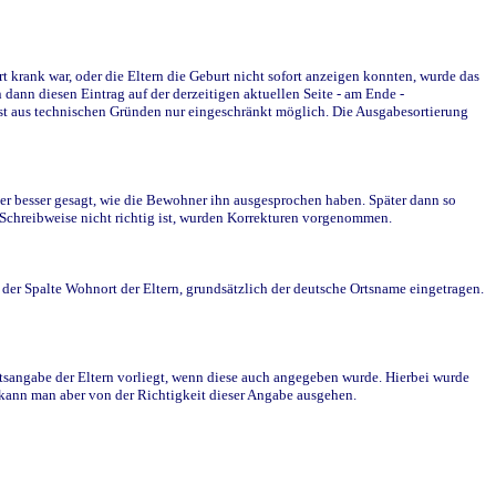
krank war, oder die Eltern die Geburt nicht sofort anzeigen konnten, wurde das
ann diesen Eintrag auf der derzeitigen aktuellen Seite - am Ende -
st aus technischen Gründen nur eingeschränkt möglich. Die Ausgabesortierung
r besser gesagt, wie die Bewohner ihn ausgesprochen haben. Später dann so
e Schreibweise nicht richtig ist, wurden Korrekturen vorgenommen.
r Spalte Wohnort der Eltern, grundsätzlich der deutsche Ortsname eingetragen.
rtsangabe der Eltern vorliegt, wenn diese auch angegeben wurde. Hierbei wurde
d kann man aber von der Richtigkeit dieser Angabe ausgehen.