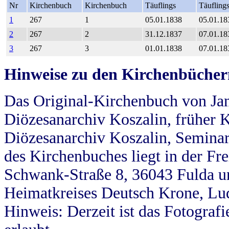
Nr
Kirchenbuch
Kirchenbuch
Täuflings
Täufling
1
267
1
05.01.1838
05.01.18
2
267
2
31.12.1837
07.01.18
3
267
3
01.01.1838
07.01.18
Hinweise zu den Kirchenbücher
Das Original-Kirchenbuch von Jan
Diözesanarchiv Koszalin, früher Kö
Diözesanarchiv Koszalin, Seminar
des Kirchenbuches liegt in der Fr
Schwank-Straße 8, 36043 Fulda u
Heimatkreises Deutsch Krone, Lu
Hinweis: Derzeit ist das Fotograf