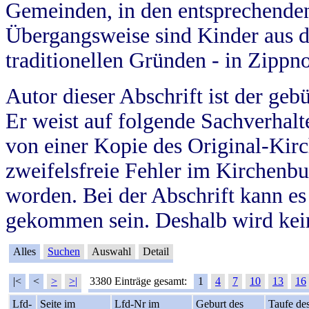
Gemeinden, in den entsprechende
Übergangsweise sind Kinder aus 
traditionellen Gründen - in Zippn
Autor dieser Abschrift ist der geb
Er weist auf folgende Sachverhalte
von einer Kopie des Original-Kirc
zweifelsfreie Fehler im Kirchenbuc
worden. Bei der Abschrift kann e
gekommen sein. Deshalb wird kein
Alles
Suchen
Auswahl
Detail
|<
<
>
>|
3380 Einträge gesamt:
1
4
7
10
13
16
Lfd-
Seite im
Lfd-Nr im
Geburt des
Taufe de