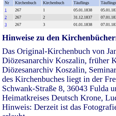
Nr
Kirchenbuch
Kirchenbuch
Täuflings
Täufling
1
267
1
05.01.1838
05.01.18
2
267
2
31.12.1837
07.01.18
3
267
3
01.01.1838
07.01.18
Hinweise zu den Kirchenbücher
Das Original-Kirchenbuch von Jan
Diözesanarchiv Koszalin, früher Kö
Diözesanarchiv Koszalin, Seminar
des Kirchenbuches liegt in der Fr
Schwank-Straße 8, 36043 Fulda u
Heimatkreises Deutsch Krone, Lu
Hinweis: Derzeit ist das Fotograf