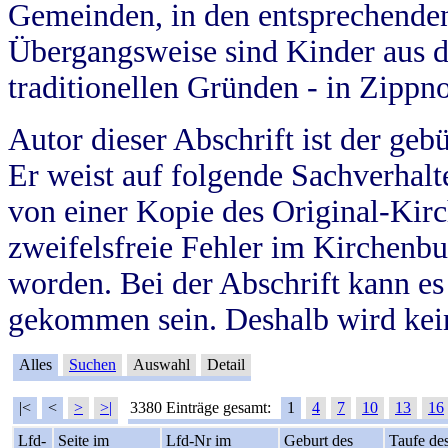
Gemeinden, in den entsprechende
Übergangsweise sind Kinder aus 
traditionellen Gründen - in Zippn
Autor dieser Abschrift ist der geb
Er weist auf folgende Sachverhalte
von einer Kopie des Original-Kirc
zweifelsfreie Fehler im Kirchenbuc
worden. Bei der Abschrift kann e
gekommen sein. Deshalb wird kein
Alles
Suchen
Auswahl
Detail
|<
<
>
>|
3380 Einträge gesamt:
1
4
7
10
13
16
Lfd-
Seite im
Lfd-Nr im
Geburt des
Taufe de