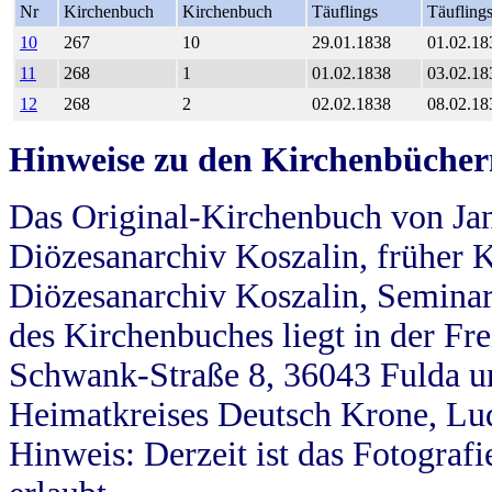
Nr
Kirchenbuch
Kirchenbuch
Täuflings
Täufling
10
267
10
29.01.1838
01.02.18
11
268
1
01.02.1838
03.02.18
12
268
2
02.02.1838
08.02.18
Hinweise zu den Kirchenbücher
Das Original-Kirchenbuch von Jan
Diözesanarchiv Koszalin, früher Kö
Diözesanarchiv Koszalin, Seminar
des Kirchenbuches liegt in der Fr
Schwank-Straße 8, 36043 Fulda u
Heimatkreises Deutsch Krone, Lu
Hinweis: Derzeit ist das Fotograf