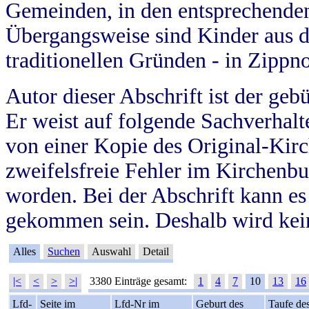
Gemeinden, in den entsprechende
Übergangsweise sind Kinder aus 
traditionellen Gründen - in Zippn
Autor dieser Abschrift ist der geb
Er weist auf folgende Sachverhalte
von einer Kopie des Original-Kirc
zweifelsfreie Fehler im Kirchenbuc
worden. Bei der Abschrift kann e
gekommen sein. Deshalb wird kein
Alles
Suchen
Auswahl
Detail
|<
<
>
>|
3380 Einträge gesamt:
1
4
7
10
13
16
Lfd-
Seite im
Lfd-Nr im
Geburt des
Taufe de