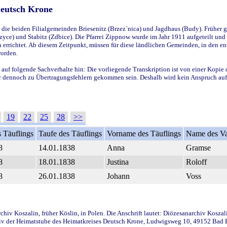
Deutsch Krone
ie beiden Filialgemeinden Briesenitz (Brzez`nica) und Jagdhaus (Budy). Früher g
yce) und Stabitz (Zdbice). Die Pfarrei Zippnow wurde im Jahr 1911 aufgeteilt und e
en errichtet. Ab diesem Zeitpunkt, müssen für diese ländlichen Gemeinden, in den
worden.
 auf folgende Sachverhalte hin: Die vorliegende Transkription ist von einer Kopie 
aber dennoch zu Übertragungsfehlern gekommen sein. Deshalb wird kein Anspruch auf 
19
22
25
28
>>
 Täuflings
Taufe des Täuflings
Vorname des Täuflings
Name des Va
8
14.01.1838
Anna
Gramse
8
18.01.1838
Justina
Roloff
8
26.01.1838
Johann
Voss
iv Koszalin, früher Köslin, in Polen. Die Anschrift lautet: Diözesanarchiv Koszal
v der Heimatstube des Heimatkreises Deutsch Krone, Ludwigsweg 10, 49152 Bad Ess