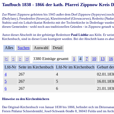
Taufbuch 1838 - 1866 der kath. Pfarrei Zippnow Kreis 
Zur Pfarrei Zippnow gehörten bis 1945 außer dem Dorf Zippnow (Sypnywo) noch d
(Dudylany), Freudenfier (Szwecja), Klawittersdorf (Glowaczewo), Rederitz (Nadarz
Stabitz und ein Lokalvikariat Rederitz mit der Tochterkirche in Doderlage wurd
diesen Gemeinden - wohl noch aus traditionellen Gründen - in Zippnow getauft 
Autor dieser Abschrift ist der gebürtige Rederitzer
Paul Lüdtke
aus Köln. Er weist
Kirchenbuch, sind in dieser Liste korrigiert worden. Bei der Abschrift kann es 
Alles
Suchen
Auswahl
Detail
|<
<
>
>|
3380 Einträge gesamt:
1
4
7
10
13
16
Lfd-Nr
Seite im Kirchenbuch
Lfd-Nr im Kirchenbuch
Geburt des
4
267
4
02.01.183
5
267
5
16.01.183
6
267
6
21.01.183
Hinweise zu den Kirchenbüchern
Das Original-Kirchenbuch von Januar 1838 bis 1866, befindet sich im Diözesanarch
Freien Prälatur Schneidemühl, Josef-Schwank-Straße 8, 36043 Fulda und im Archi