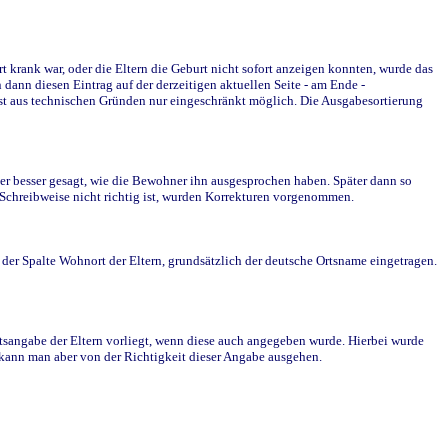
krank war, oder die Eltern die Geburt nicht sofort anzeigen konnten, wurde das
ann diesen Eintrag auf der derzeitigen aktuellen Seite - am Ende -
st aus technischen Gründen nur eingeschränkt möglich. Die Ausgabesortierung
r besser gesagt, wie die Bewohner ihn ausgesprochen haben. Später dann so
e Schreibweise nicht richtig ist, wurden Korrekturen vorgenommen.
r Spalte Wohnort der Eltern, grundsätzlich der deutsche Ortsname eingetragen.
rtsangabe der Eltern vorliegt, wenn diese auch angegeben wurde. Hierbei wurde
d kann man aber von der Richtigkeit dieser Angabe ausgehen.