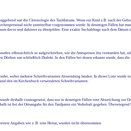
ggebend war die Chronologie des Taufdatums. Wenn ein Kind z.B. nach der Geburt 
rchenpersonal nicht unmittelbar vorgenommen wurde. In derartigen Fällen hat man d
raum davor und dahinter zu überprüfen. Eine exakte Suchabfrage nach dem Datum i
den offensichtlich so aufgeschrieben, wie die Amtsperson ihn verstanden hat, ode
n Dörfern war schließlich Dialekt. In den Fällen bei denen erkannt wurde, dass di
t, wobei mehrere Schreibvarianten Anwendung fanden. In dieser Liste wurde in de
n und den im Kirchenbuch verwendeten Schreibvarianten.
wurde deshalb vorausgesetzt, dass nur in derartigen Fällen eine Abweichung zur O
eshalb ist bei der Ortsangabe für den Taufpaten ein Vorbehalt gegeben. Überwiegen
weitere Angaben wie z. B. eine Heirat, wurden nicht übernommen.