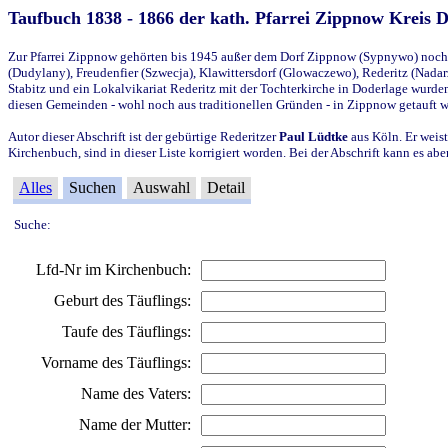
Taufbuch 1838 - 1866 der kath. Pfarrei Zippnow Kreis 
Zur Pfarrei Zippnow gehörten bis 1945 außer dem Dorf Zippnow (Sypnywo) noch d
(Dudylany), Freudenfier (Szwecja), Klawittersdorf (Glowaczewo), Rederitz (Nadarz
Stabitz und ein Lokalvikariat Rederitz mit der Tochterkirche in Doderlage wurd
diesen Gemeinden - wohl noch aus traditionellen Gründen - in Zippnow getauft 
Autor dieser Abschrift ist der gebürtige Rederitzer
Paul Lüdtke
aus Köln. Er weist
Kirchenbuch, sind in dieser Liste korrigiert worden. Bei der Abschrift kann es 
Alles
Suchen
Auswahl
Detail
Suche:
Lfd-Nr im Kirchenbuch:
Geburt des Täuflings:
Taufe des Täuflings:
Vorname des Täuflings:
Name des Vaters:
Name der Mutter: