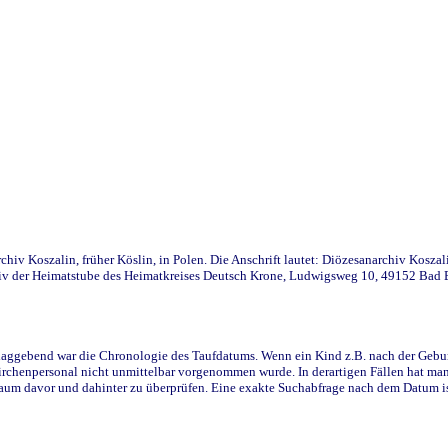
iv Koszalin, früher Köslin, in Polen. Die Anschrift lautet: Diözesanarchiv Koszal
v der Heimatstube des Heimatkreises Deutsch Krone, Ludwigsweg 10, 49152 Bad Ess
ggebend war die Chronologie des Taufdatums. Wenn ein Kind z.B. nach der Geburt 
rchenpersonal nicht unmittelbar vorgenommen wurde. In derartigen Fällen hat man d
raum davor und dahinter zu überprüfen. Eine exakte Suchabfrage nach dem Datum i