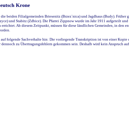
Deutsch Krone
ie beiden Filialgemeinden Briesenitz (Brzez`nica) und Jagdhaus (Budy). Früher g
yce) und Stabitz (Zdbice). Die Pfarrei Zippnow wurde im Jahr 1911 aufgeteilt und e
en errichtet. Ab diesem Zeitpunkt, müssen für diese ländlichen Gemeinden, in den
worden.
 auf folgende Sachverhalte hin: Die vorliegende Transkription ist von einer Kopie 
aber dennoch zu Übertragungsfehlern gekommen sein. Deshalb wird kein Anspruch auf 