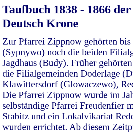
Taufbuch 1838 - 1866 der
Deutsch Krone
Zur Pfarrei Zippnow gehörten bi
(Sypnywo) noch die beiden Filial
Jagdhaus (Budy). Früher gehörten 
die Filialgemeinden Doderlage (D
Klawittersdorf (Glowaczewo), Red
Die Pfarrei Zippnow wurde im Jah
selbständige Pfarrei Freudenfier m
Stabitz und ein Lokalvikariat Red
wurden errichtet. Ab diesem Zeitp