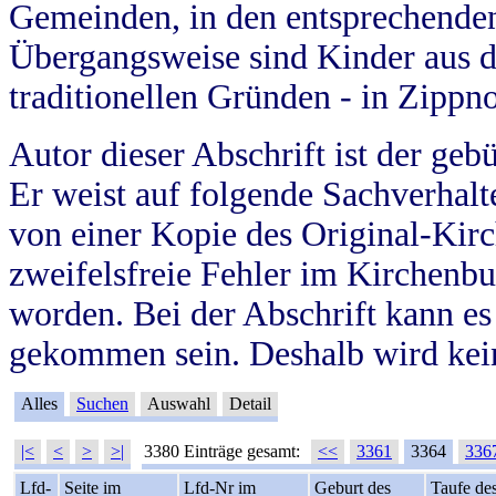
Gemeinden, in den entsprechende
Übergangsweise sind Kinder aus 
traditionellen Gründen - in Zippn
Autor dieser Abschrift ist der geb
Er weist auf folgende Sachverhalte
von einer Kopie des Original-Kirc
zweifelsfreie Fehler im Kirchenbuc
worden. Bei der Abschrift kann e
gekommen sein. Deshalb wird kein
Alles
Suchen
Auswahl
Detail
|<
<
>
>|
3380 Einträge gesamt:
<<
3361
3364
336
Lfd-
Seite im
Lfd-Nr im
Geburt des
Taufe de