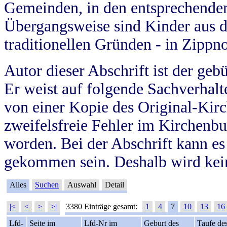
Gemeinden, in den entsprechende
Übergangsweise sind Kinder aus 
traditionellen Gründen - in Zippn
Autor dieser Abschrift ist der geb
Er weist auf folgende Sachverhalte
von einer Kopie des Original-Kirc
zweifelsfreie Fehler im Kirchenbuc
worden. Bei der Abschrift kann e
gekommen sein. Deshalb wird kein
Alles
Suchen
Auswahl
Detail
|<
<
>
>|
3380 Einträge gesamt:
1
4
7
10
13
16
Lfd-
Seite im
Lfd-Nr im
Geburt des
Taufe de