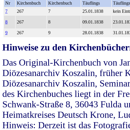
Nr
Kirchenbuch
Kirchenbuch
Täuflings
Täufling
7
267
7
25.01.1838
kein Eint
8
267
8
09.01.1838
23.01.18
9
267
9
28.01.1838
31.01.18
Hinweise zu den Kirchenbücher
Das Original-Kirchenbuch von Jan
Diözesanarchiv Koszalin, früher Kö
Diözesanarchiv Koszalin, Seminar
des Kirchenbuches liegt in der Fr
Schwank-Straße 8, 36043 Fulda u
Heimatkreises Deutsch Krone, Lu
Hinweis: Derzeit ist das Fotograf