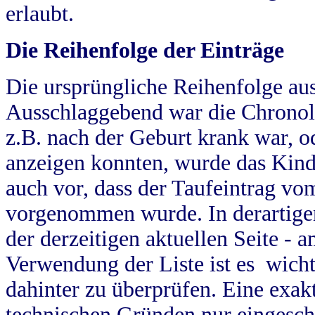
erlaubt.
Die Reihenfolge der Einträge
Die ursprüngliche Reihenfolge au
Ausschlaggebend war die Chronol
z.B. nach der Geburt krank war, od
anzeigen konnten, wurde das Kind
auch vor, dass der Taufeintrag vo
vorgenommen wurde. In derartigen
der derzeitigen aktuellen Seite -
Verwendung der Liste ist es wich
dahinter zu überprüfen. Eine exa
technischen Gründen nur eingesch