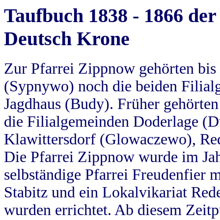
Taufbuch 1838 - 1866 der
Deutsch Krone
Zur Pfarrei Zippnow gehörten bi
(Sypnywo) noch die beiden Filial
Jagdhaus (Budy). Früher gehörten 
die Filialgemeinden Doderlage (D
Klawittersdorf (Glowaczewo), Red
Die Pfarrei Zippnow wurde im Jah
selbständige Pfarrei Freudenfier m
Stabitz und ein Lokalvikariat Red
wurden errichtet. Ab diesem Zeitp