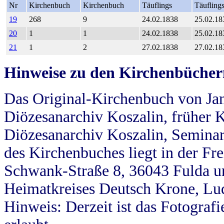
Nr
Kirchenbuch
Kirchenbuch
Täuflings
Täufling
19
268
9
24.02.1838
25.02.18
20
1
1
24.02.1838
25.02.18
21
1
2
27.02.1838
27.02.18
Hinweise zu den Kirchenbücher
Das Original-Kirchenbuch von Jan
Diözesanarchiv Koszalin, früher Kö
Diözesanarchiv Koszalin, Seminar
des Kirchenbuches liegt in der Fr
Schwank-Straße 8, 36043 Fulda u
Heimatkreises Deutsch Krone, Lu
Hinweis: Derzeit ist das Fotograf