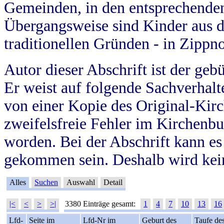
Gemeinden, in den entsprechende
Übergangsweise sind Kinder aus 
traditionellen Gründen - in Zippn
Autor dieser Abschrift ist der geb
Er weist auf folgende Sachverhalte
von einer Kopie des Original-Kirc
zweifelsfreie Fehler im Kirchenbuc
worden. Bei der Abschrift kann e
gekommen sein. Deshalb wird kein
Alles
Suchen
Auswahl
Detail
|<
<
>
>|
3380 Einträge gesamt:
1
4
7
10
13
16
Lfd-
Seite im
Lfd-Nr im
Geburt des
Taufe de