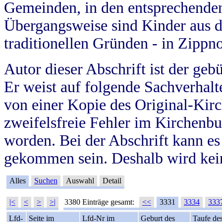
Gemeinden, in den entsprechende
Übergangsweise sind Kinder aus 
traditionellen Gründen - in Zippn
Autor dieser Abschrift ist der geb
Er weist auf folgende Sachverhalte
von einer Kopie des Original-Kirc
zweifelsfreie Fehler im Kirchenbuc
worden. Bei der Abschrift kann e
gekommen sein. Deshalb wird kein
Alles
Suchen
Auswahl
Detail
|<
<
>
>|
3380 Einträge gesamt:
<<
3331
3334
333
Lfd-
Seite im
Lfd-Nr im
Geburt des
Taufe de