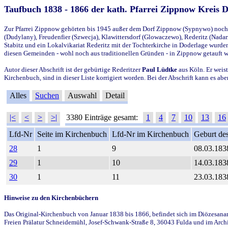
Taufbuch 1838 - 1866 der kath. Pfarrei Zippnow Kreis 
Zur Pfarrei Zippnow gehörten bis 1945 außer dem Dorf Zippnow (Sypnywo) noch d
(Dudylany), Freudenfier (Szwecja), Klawittersdorf (Glowaczewo), Rederitz (Nadarz
Stabitz und ein Lokalvikariat Rederitz mit der Tochterkirche in Doderlage wurd
diesen Gemeinden - wohl noch aus traditionellen Gründen - in Zippnow getauft 
Autor dieser Abschrift ist der gebürtige Rederitzer
Paul Lüdtke
aus Köln. Er weist
Kirchenbuch, sind in dieser Liste korrigiert worden. Bei der Abschrift kann es 
Alles
Suchen
Auswahl
Detail
|<
<
>
>|
3380 Einträge gesamt:
1
4
7
10
13
16
Lfd-Nr
Seite im Kirchenbuch
Lfd-Nr im Kirchenbuch
Geburt des
28
1
9
08.03.183
29
1
10
14.03.183
30
1
11
23.03.183
Hinweise zu den Kirchenbüchern
Das Original-Kirchenbuch von Januar 1838 bis 1866, befindet sich im Diözesanarch
Freien Prälatur Schneidemühl, Josef-Schwank-Straße 8, 36043 Fulda und im Archi