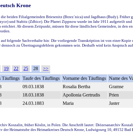
Deutsch Krone
ie beiden Filialgemeinden Briesenitz (Brzez`nica) und Jagdhaus (Budy). Früher g
yce) und Stabitz (Zdbice). Die Pfarrei Zippnow wurde im Jahr 1911 aufgeteilt und e
en errichtet. Ab diesem Zeitpunkt, müssen für diese ländlichen Gemeinden, in den
worden.
 auf folgende Sachverhalte hin: Die vorliegende Transkription ist von einer Kopie 
aber dennoch zu Übertragungsfehlern gekommen sein. Deshalb wird kein Anspruch auf 
19
22
25
28
>>
 Täuflings
Taufe des Täuflings
Vorname des Täuflings
Name des Va
8
09.03.1838
Rosalia Bertha
Gramse
8
18.03.1838
Apollonia Gertrudis
Prien
8
24.03.1883
Maria
Jaster
iv Koszalin, früher Köslin, in Polen. Die Anschrift lautet: Diözesanarchiv Koszal
v der Heimatstube des Heimatkreises Deutsch Krone, Ludwigsweg 10, 49152 Bad Ess