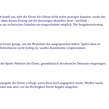
krank war, oder die Eltern die Geburt nicht sofort anzeigen konnten, wurde das
ann diesen Eintrag auf der derzeitigen aktuellen Seite - am Ende -
st aus technischen Gründen nur eingeschränkt möglich. Die Ausgabesortierung
r besser gesagt, wie die Bewohner ihn ausgesprochen haben. Später dann so
e Schreibweise nicht richtig ist, wurden Korrekturen vorgenommen.
r Spalte Wohnort der Eltern, grundsätzlich der deutsche Ortsname eingetragen.
rtsangabe der Eltern vorliegt, wenn diese auch angegeben wurde. Hierbei wurde
d kann man aber von der Richtigkeit dieser Angabe ausgehen.