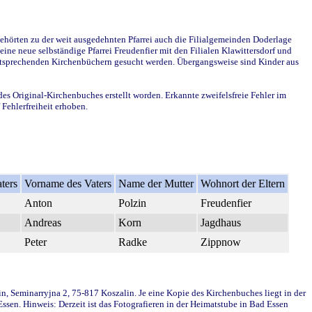
ehörten zu der weit ausgedehnten Pfarrei auch die Filialgemeinden Doderlage
ine neue selbständige Pfarrei Freudenfier mit den Filialen Klawittersdorf und
 entsprechenden Kirchenbüchern gesucht werden. Übergangsweise sind Kinder aus
des Original-Kirchenbuches erstellt worden. Erkannte zweifelsfreie Fehler im
Fehlerfreiheit erhoben.
ters
Vorname des Vaters
Name der Mutter
Wohnort der Eltern
Anton
Polzin
Freudenfier
Andreas
Korn
Jagdhaus
Peter
Radke
Zippnow
in, Seminarryjna 2, 75-817 Koszalin. Je eine Kopie des Kirchenbuches liegt in der
en. Hinweis: Derzeit ist das Fotografieren in der Heimatstube in Bad Essen