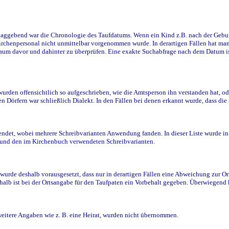
ggebend war die Chronologie des Taufdatums. Wenn ein Kind z.B. nach der Geburt 
rchenpersonal nicht unmittelbar vorgenommen wurde. In derartigen Fällen hat man d
raum davor und dahinter zu überprüfen. Eine exakte Suchabfrage nach dem Datum i
den offensichtlich so aufgeschrieben, wie die Amtsperson ihn verstanden hat, ode
n Dörfern war schließlich Dialekt. In den Fällen bei denen erkannt wurde, dass di
t, wobei mehrere Schreibvarianten Anwendung fanden. In dieser Liste wurde in de
n und den im Kirchenbuch verwendeten Schreibvarianten.
wurde deshalb vorausgesetzt, dass nur in derartigen Fällen eine Abweichung zur O
eshalb ist bei der Ortsangabe für den Taufpaten ein Vorbehalt gegeben. Überwiegen
weitere Angaben wie z. B. eine Heirat, wurden nicht übernommen.