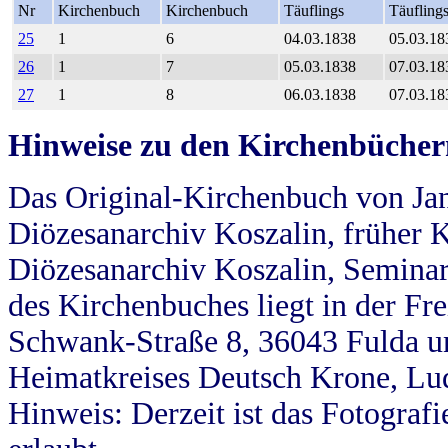
Nr
Kirchenbuch
Kirchenbuch
Täuflings
Täufling
25
1
6
04.03.1838
05.03.18
26
1
7
05.03.1838
07.03.18
27
1
8
06.03.1838
07.03.18
Hinweise zu den Kirchenbücher
Das Original-Kirchenbuch von Jan
Diözesanarchiv Koszalin, früher Kö
Diözesanarchiv Koszalin, Seminar
des Kirchenbuches liegt in der Fr
Schwank-Straße 8, 36043 Fulda u
Heimatkreises Deutsch Krone, Lu
Hinweis: Derzeit ist das Fotograf