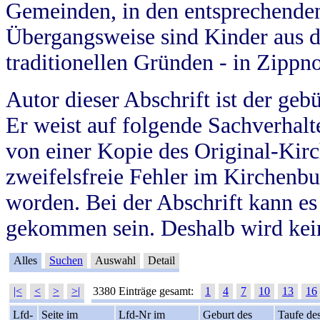
Gemeinden, in den entsprechende
Übergangsweise sind Kinder aus 
traditionellen Gründen - in Zippn
Autor dieser Abschrift ist der geb
Er weist auf folgende Sachverhalte
von einer Kopie des Original-Kirc
zweifelsfreie Fehler im Kirchenbuc
worden. Bei der Abschrift kann e
gekommen sein. Deshalb wird kein
Alles
Suchen
Auswahl
Detail
|<
<
>
>|
3380 Einträge gesamt:
1
4
7
10
13
16
Lfd-
Seite im
Lfd-Nr im
Geburt des
Taufe de