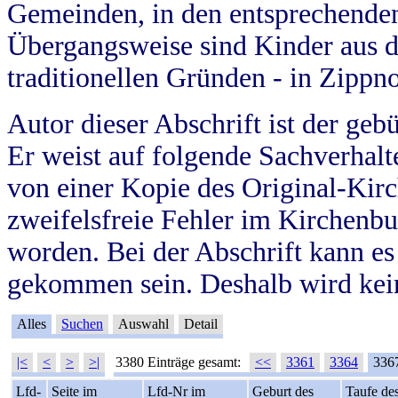
Gemeinden, in den entsprechende
Übergangsweise sind Kinder aus 
traditionellen Gründen - in Zippn
Autor dieser Abschrift ist der geb
Er weist auf folgende Sachverhalte
von einer Kopie des Original-Kirc
zweifelsfreie Fehler im Kirchenbuc
worden. Bei der Abschrift kann e
gekommen sein. Deshalb wird kein
Alles
Suchen
Auswahl
Detail
|<
<
>
>|
3380 Einträge gesamt:
<<
3361
3364
336
Lfd-
Seite im
Lfd-Nr im
Geburt des
Taufe de