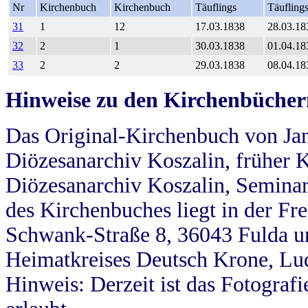
Nr
Kirchenbuch
Kirchenbuch
Täuflings
Täufling
31
1
12
17.03.1838
28.03.18
32
2
1
30.03.1838
01.04.18
33
2
2
29.03.1838
08.04.18
Hinweise zu den Kirchenbücher
Das Original-Kirchenbuch von Jan
Diözesanarchiv Koszalin, früher Kö
Diözesanarchiv Koszalin, Seminar
des Kirchenbuches liegt in der Fr
Schwank-Straße 8, 36043 Fulda u
Heimatkreises Deutsch Krone, Lu
Hinweis: Derzeit ist das Fotograf