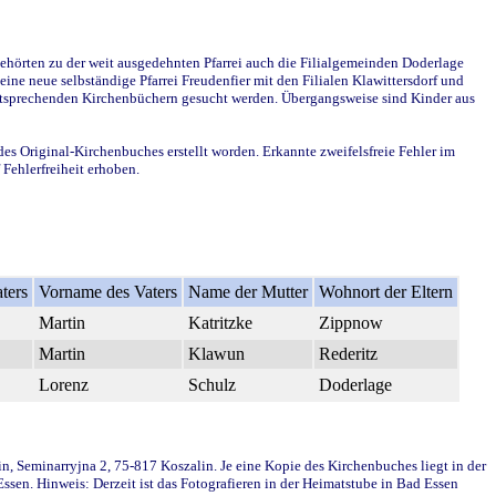
ehörten zu der weit ausgedehnten Pfarrei auch die Filialgemeinden Doderlage
ine neue selbständige Pfarrei Freudenfier mit den Filialen Klawittersdorf und
 entsprechenden Kirchenbüchern gesucht werden. Übergangsweise sind Kinder aus
des Original-Kirchenbuches erstellt worden. Erkannte zweifelsfreie Fehler im
Fehlerfreiheit erhoben.
ters
Vorname des Vaters
Name der Mutter
Wohnort der Eltern
Martin
Katritzke
Zippnow
Martin
Klawun
Rederitz
Lorenz
Schulz
Doderlage
in, Seminarryjna 2, 75-817 Koszalin. Je eine Kopie des Kirchenbuches liegt in der
en. Hinweis: Derzeit ist das Fotografieren in der Heimatstube in Bad Essen