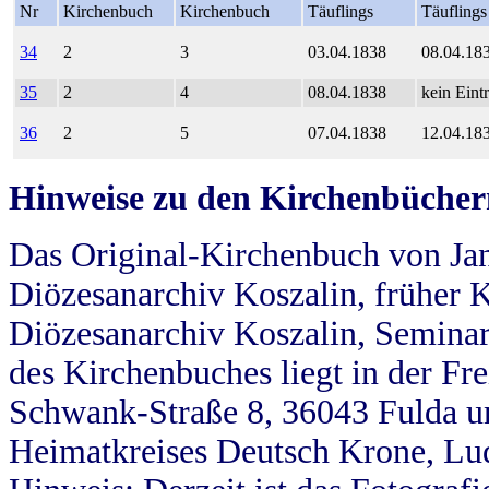
Nr
Kirchenbuch
Kirchenbuch
Täuflings
Täuflings
34
2
3
03.04.1838
08.04.18
35
2
4
08.04.1838
kein Eint
36
2
5
07.04.1838
12.04.18
Hinweise zu den Kirchenbücher
Das Original-Kirchenbuch von Jan
Diözesanarchiv Koszalin, früher Kö
Diözesanarchiv Koszalin, Seminar
des Kirchenbuches liegt in der Fr
Schwank-Straße 8, 36043 Fulda u
Heimatkreises Deutsch Krone, Lu