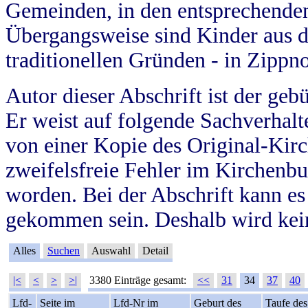
Gemeinden, in den entsprechende
Übergangsweise sind Kinder aus 
traditionellen Gründen - in Zippn
Autor dieser Abschrift ist der geb
Er weist auf folgende Sachverhalte
von einer Kopie des Original-Kirc
zweifelsfreie Fehler im Kirchenbuc
worden. Bei der Abschrift kann e
gekommen sein. Deshalb wird kein
Alles
Suchen
Auswahl
Detail
|<
<
>
>|
3380 Einträge gesamt:
<<
31
34
37
40
Lfd-
Seite im
Lfd-Nr im
Geburt des
Taufe des