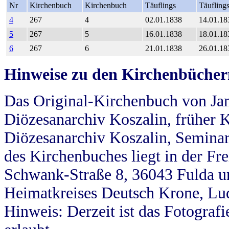
Nr
Kirchenbuch
Kirchenbuch
Täuflings
Täufling
4
267
4
02.01.1838
14.01.18
5
267
5
16.01.1838
18.01.18
6
267
6
21.01.1838
26.01.18
Hinweise zu den Kirchenbücher
Das Original-Kirchenbuch von Jan
Diözesanarchiv Koszalin, früher Kö
Diözesanarchiv Koszalin, Seminar
des Kirchenbuches liegt in der Fr
Schwank-Straße 8, 36043 Fulda u
Heimatkreises Deutsch Krone, Lu
Hinweis: Derzeit ist das Fotograf