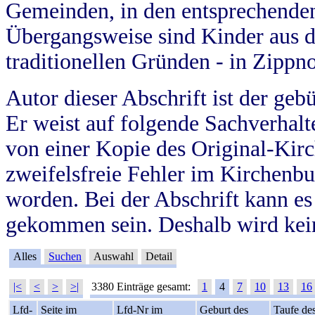
Gemeinden, in den entsprechende
Übergangsweise sind Kinder aus 
traditionellen Gründen - in Zippn
Autor dieser Abschrift ist der geb
Er weist auf folgende Sachverhalte
von einer Kopie des Original-Kirc
zweifelsfreie Fehler im Kirchenbuc
worden. Bei der Abschrift kann e
gekommen sein. Deshalb wird kein
Alles
Suchen
Auswahl
Detail
|<
<
>
>|
3380 Einträge gesamt:
1
4
7
10
13
16
Lfd-
Seite im
Lfd-Nr im
Geburt des
Taufe de