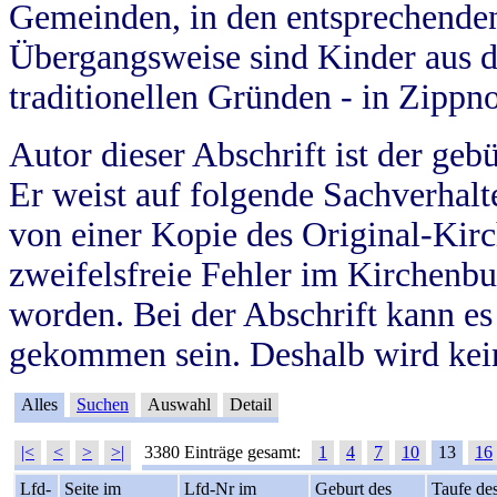
Gemeinden, in den entsprechende
Übergangsweise sind Kinder aus 
traditionellen Gründen - in Zippn
Autor dieser Abschrift ist der geb
Er weist auf folgende Sachverhalte
von einer Kopie des Original-Kirc
zweifelsfreie Fehler im Kirchenbuc
worden. Bei der Abschrift kann e
gekommen sein. Deshalb wird kein
Alles
Suchen
Auswahl
Detail
|<
<
>
>|
3380 Einträge gesamt:
1
4
7
10
13
16
Lfd-
Seite im
Lfd-Nr im
Geburt des
Taufe de