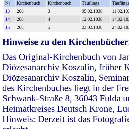
Nr
Kirchenbuch
Kirchenbuch
Täuflings
Täufling
13
268
3
05.02.1838
11.02.18
14
268
4
12.02.1838
14.02.18
15
268
5
23.02.1838
24.02.18
Hinweise zu den Kirchenbücher
Das Original-Kirchenbuch von Jan
Diözesanarchiv Koszalin, früher Kö
Diözesanarchiv Koszalin, Seminar
des Kirchenbuches liegt in der Fr
Schwank-Straße 8, 36043 Fulda u
Heimatkreises Deutsch Krone, Lu
Hinweis: Derzeit ist das Fotograf