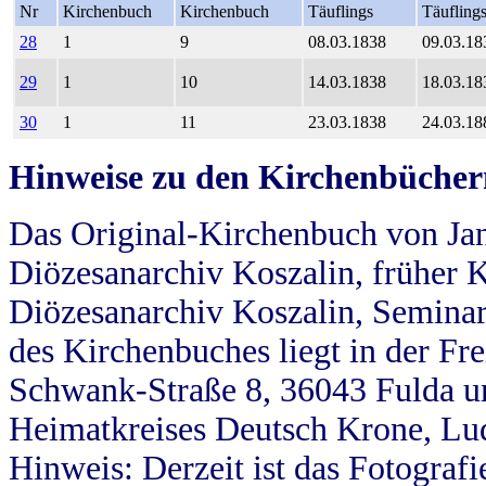
Nr
Kirchenbuch
Kirchenbuch
Täuflings
Täufling
28
1
9
08.03.1838
09.03.18
29
1
10
14.03.1838
18.03.18
30
1
11
23.03.1838
24.03.18
Hinweise zu den Kirchenbücher
Das Original-Kirchenbuch von Jan
Diözesanarchiv Koszalin, früher Kö
Diözesanarchiv Koszalin, Seminar
des Kirchenbuches liegt in der Fr
Schwank-Straße 8, 36043 Fulda u
Heimatkreises Deutsch Krone, Lu
Hinweis: Derzeit ist das Fotograf