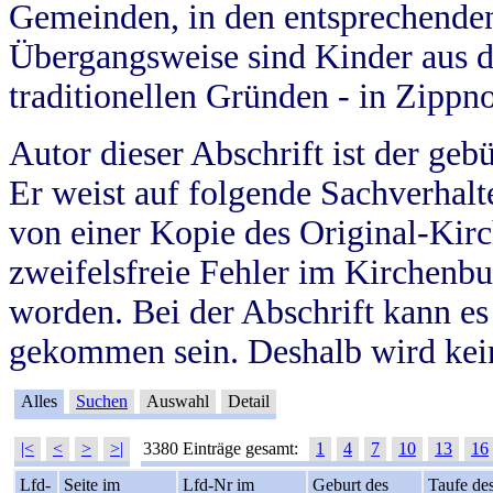
Gemeinden, in den entsprechende
Übergangsweise sind Kinder aus 
traditionellen Gründen - in Zippn
Autor dieser Abschrift ist der geb
Er weist auf folgende Sachverhalte
von einer Kopie des Original-Kirc
zweifelsfreie Fehler im Kirchenbuc
worden. Bei der Abschrift kann e
gekommen sein. Deshalb wird kein
Alles
Suchen
Auswahl
Detail
|<
<
>
>|
3380 Einträge gesamt:
1
4
7
10
13
16
Lfd-
Seite im
Lfd-Nr im
Geburt des
Taufe de