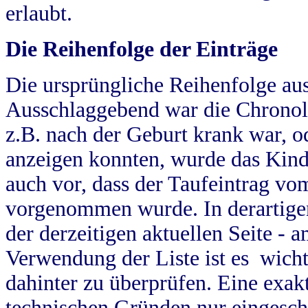
erlaubt.
Die Reihenfolge der Einträge
Die ursprüngliche Reihenfolge au
Ausschlaggebend war die Chronol
z.B. nach der Geburt krank war, od
anzeigen konnten, wurde das Kind
auch vor, dass der Taufeintrag vo
vorgenommen wurde. In derartigen
der derzeitigen aktuellen Seite -
Verwendung der Liste ist es wich
dahinter zu überprüfen. Eine exa
technischen Gründen nur eingesch