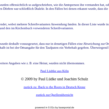
den offensichtlich so aufgeschrieben, wie die Amtsperson ihn verstanden hat, ode
n Dörfern war schließlich Dialekt. In den Fällen bei denen erkannt wurde, dass di
t, wobei mehrere Schreibvarianten Anwendung fanden. In dieser Liste wurde in de
n und den im Kirchenbuch verwendeten Schreibvarianten.
wurde deshalb vorausgesetzt, dass nur in derartigen Fällen eine Abweichung zur O
eshalb ist bei der Ortsangabe für den Taufpaten ein Vorbehalt gegeben. Überwiegen
weitere Angaben wie z. B. eine Heirat, wurden nicht übernommen.
Paul Lüdtke aus Köln
© 2009 by Paul Lüdke und Joachim Schulz
zurück zu: Back to the Roots in Deutsch Krone
zurück zur Quellenübersicht
powered in 0.01s by baseportal.de