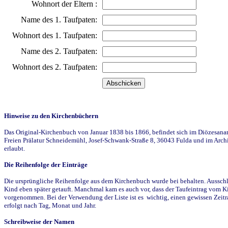
Wohnort der Eltern :
Name des 1. Taufpaten:
Wohnort des 1. Taufpaten:
Name des 2. Taufpaten:
Wohnort des 2. Taufpaten:
Hinweise zu den Kirchenbüchern
Das Original-Kirchenbuch von Januar 1838 bis 1866, befindet sich im Diözesanarch
Freien Prälatur Schneidemühl, Josef-Schwank-Straße 8, 36043 Fulda und im Archi
erlaubt.
Die Reihenfolge der Einträge
Die ursprüngliche Reihenfolge aus dem Kirchenbuch wurde bei behalten. Ausschla
Kind eben später getauft. Manchmal kam es auch vor, dass der Taufeintrag vom Ki
vorgenommen. Bei der Verwendung der Liste ist es wichtig, einen gewissen Zeit
erfolgt nach Tag, Monat und Jahr.
Schreibweise der Namen