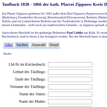
Taufbuch 1838 - 1866 der kath. Pfarrei Zippnow Kreis 
Zur Pfarrei Zippnow gehörten bis 1945 außer dem Dorf Zippnow (Sypnywo) noch d
(Dudylany), Freudenfier (Szwecja), Klawittersdorf (Glowaczewo), Rederitz (Nadarz
Stabitz und ein Lokalvikariat Rederitz mit der Tochterkirche in Doderlage wurd
diesen Gemeinden - wohl noch aus traditionellen Gründen - in Zippnow getauft 
Autor dieser Abschrift ist der gebürtige Rederitzer
Paul Lüdtke
aus Köln. Er weist
Kirchenbuch, sind in dieser Liste korrigiert worden. Bei der Abschrift kann es 
Alles
Suchen
Auswahl
Detail
Suche:
Lfd-Nr im Kirchenbuch:
Geburt des Täuflings:
Taufe des Täuflings:
Vorname des Täuflings:
Name des Vaters:
Name der Mutter: