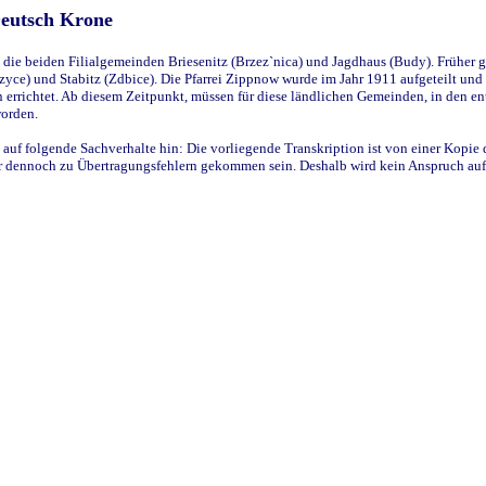
Deutsch Krone
ie beiden Filialgemeinden Briesenitz (Brzez`nica) und Jagdhaus (Budy). Früher g
yce) und Stabitz (Zdbice). Die Pfarrei Zippnow wurde im Jahr 1911 aufgeteilt und e
en errichtet. Ab diesem Zeitpunkt, müssen für diese ländlichen Gemeinden, in den
worden.
 auf folgende Sachverhalte hin: Die vorliegende Transkription ist von einer Kopie 
aber dennoch zu Übertragungsfehlern gekommen sein. Deshalb wird kein Anspruch auf 