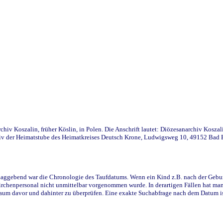
iv Koszalin, früher Köslin, in Polen. Die Anschrift lautet: Diözesanarchiv Koszal
v der Heimatstube des Heimatkreises Deutsch Krone, Ludwigsweg 10, 49152 Bad Ess
ggebend war die Chronologie des Taufdatums. Wenn ein Kind z.B. nach der Geburt 
rchenpersonal nicht unmittelbar vorgenommen wurde. In derartigen Fällen hat man d
raum davor und dahinter zu überprüfen. Eine exakte Suchabfrage nach dem Datum i