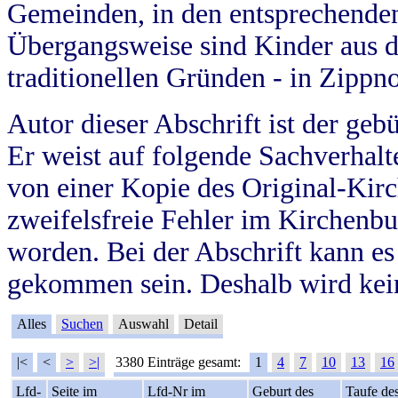
Gemeinden, in den entsprechende
Übergangsweise sind Kinder aus 
traditionellen Gründen - in Zippn
Autor dieser Abschrift ist der geb
Er weist auf folgende Sachverhalte
von einer Kopie des Original-Kirc
zweifelsfreie Fehler im Kirchenbuc
worden. Bei der Abschrift kann e
gekommen sein. Deshalb wird kein
Alles
Suchen
Auswahl
Detail
|<
<
>
>|
3380 Einträge gesamt:
1
4
7
10
13
16
Lfd-
Seite im
Lfd-Nr im
Geburt des
Taufe de