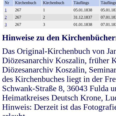
Nr
Kirchenbuch
Kirchenbuch
Täuflings
Täufling
1
267
1
05.01.1838
05.01.18
2
267
2
31.12.1837
07.01.18
3
267
3
01.01.1838
07.01.18
Hinweise zu den Kirchenbücher
Das Original-Kirchenbuch von Jan
Diözesanarchiv Koszalin, früher Kö
Diözesanarchiv Koszalin, Seminar
des Kirchenbuches liegt in der Fr
Schwank-Straße 8, 36043 Fulda u
Heimatkreises Deutsch Krone, Lu
Hinweis: Derzeit ist das Fotograf