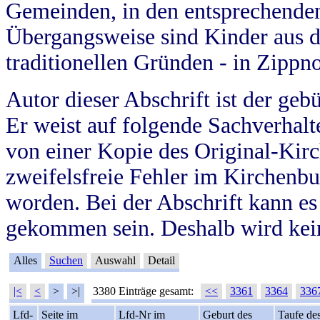
Gemeinden, in den entsprechende
Übergangsweise sind Kinder aus 
traditionellen Gründen - in Zippn
Autor dieser Abschrift ist der geb
Er weist auf folgende Sachverhalte
von einer Kopie des Original-Kirc
zweifelsfreie Fehler im Kirchenbuc
worden. Bei der Abschrift kann e
gekommen sein. Deshalb wird kein
Alles
Suchen
Auswahl
Detail
|<
<
>
>|
3380 Einträge gesamt:
<<
3361
3364
336
Lfd-
Seite im
Lfd-Nr im
Geburt des
Taufe de