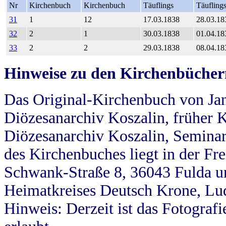
Nr
Kirchenbuch
Kirchenbuch
Täuflings
Täufling
31
1
12
17.03.1838
28.03.18
32
2
1
30.03.1838
01.04.18
33
2
2
29.03.1838
08.04.18
Hinweise zu den Kirchenbücher
Das Original-Kirchenbuch von Jan
Diözesanarchiv Koszalin, früher Kö
Diözesanarchiv Koszalin, Seminar
des Kirchenbuches liegt in der Fr
Schwank-Straße 8, 36043 Fulda u
Heimatkreises Deutsch Krone, Lu
Hinweis: Derzeit ist das Fotograf