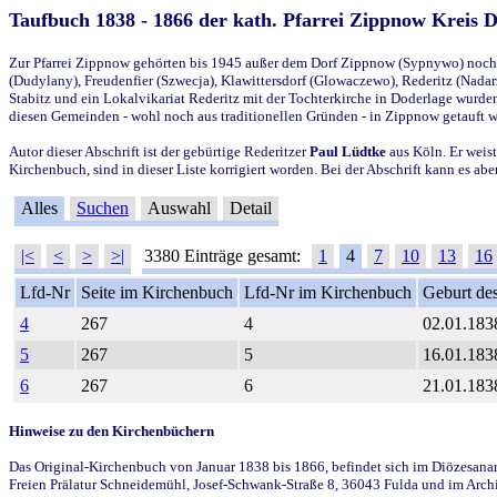
Taufbuch 1838 - 1866 der kath. Pfarrei Zippnow Kreis 
Zur Pfarrei Zippnow gehörten bis 1945 außer dem Dorf Zippnow (Sypnywo) noch d
(Dudylany), Freudenfier (Szwecja), Klawittersdorf (Glowaczewo), Rederitz (Nadarz
Stabitz und ein Lokalvikariat Rederitz mit der Tochterkirche in Doderlage wurd
diesen Gemeinden - wohl noch aus traditionellen Gründen - in Zippnow getauft 
Autor dieser Abschrift ist der gebürtige Rederitzer
Paul Lüdtke
aus Köln. Er weist
Kirchenbuch, sind in dieser Liste korrigiert worden. Bei der Abschrift kann es 
Alles
Suchen
Auswahl
Detail
|<
<
>
>|
3380 Einträge gesamt:
1
4
7
10
13
16
Lfd-Nr
Seite im Kirchenbuch
Lfd-Nr im Kirchenbuch
Geburt des
4
267
4
02.01.183
5
267
5
16.01.183
6
267
6
21.01.183
Hinweise zu den Kirchenbüchern
Das Original-Kirchenbuch von Januar 1838 bis 1866, befindet sich im Diözesanarch
Freien Prälatur Schneidemühl, Josef-Schwank-Straße 8, 36043 Fulda und im Archi