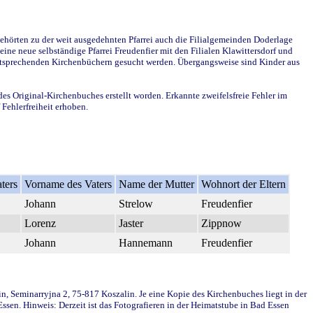
ehörten zu der weit ausgedehnten Pfarrei auch die Filialgemeinden Doderlage
ine neue selbständige Pfarrei Freudenfier mit den Filialen Klawittersdorf und
 entsprechenden Kirchenbüchern gesucht werden. Übergangsweise sind Kinder aus
des Original-Kirchenbuches erstellt worden. Erkannte zweifelsfreie Fehler im
Fehlerfreiheit erhoben.
ters
Vorname des Vaters
Name der Mutter
Wohnort der Eltern
Johann
Strelow
Freudenfier
Lorenz
Jaster
Zippnow
Johann
Hannemann
Freudenfier
in, Seminarryjna 2, 75-817 Koszalin. Je eine Kopie des Kirchenbuches liegt in der
en. Hinweis: Derzeit ist das Fotografieren in der Heimatstube in Bad Essen