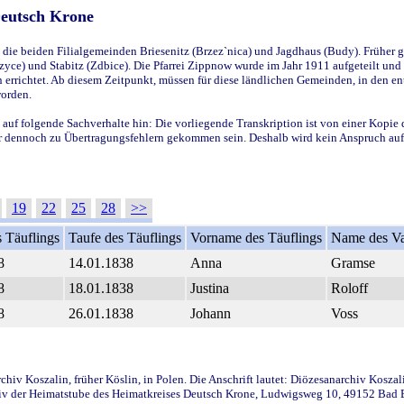
Deutsch Krone
ie beiden Filialgemeinden Briesenitz (Brzez`nica) und Jagdhaus (Budy). Früher g
yce) und Stabitz (Zdbice). Die Pfarrei Zippnow wurde im Jahr 1911 aufgeteilt und e
en errichtet. Ab diesem Zeitpunkt, müssen für diese ländlichen Gemeinden, in den
worden.
 auf folgende Sachverhalte hin: Die vorliegende Transkription ist von einer Kopie 
aber dennoch zu Übertragungsfehlern gekommen sein. Deshalb wird kein Anspruch auf 
19
22
25
28
>>
 Täuflings
Taufe des Täuflings
Vorname des Täuflings
Name des Va
8
14.01.1838
Anna
Gramse
8
18.01.1838
Justina
Roloff
8
26.01.1838
Johann
Voss
iv Koszalin, früher Köslin, in Polen. Die Anschrift lautet: Diözesanarchiv Koszal
v der Heimatstube des Heimatkreises Deutsch Krone, Ludwigsweg 10, 49152 Bad Ess