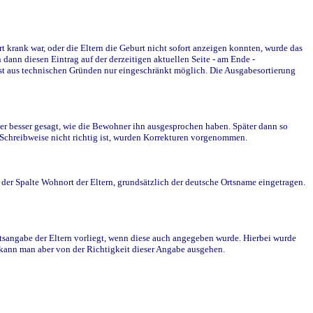
krank war, oder die Eltern die Geburt nicht sofort anzeigen konnten, wurde das
ann diesen Eintrag auf der derzeitigen aktuellen Seite - am Ende -
st aus technischen Gründen nur eingeschränkt möglich. Die Ausgabesortierung
r besser gesagt, wie die Bewohner ihn ausgesprochen haben. Später dann so
e Schreibweise nicht richtig ist, wurden Korrekturen vorgenommen.
r Spalte Wohnort der Eltern, grundsätzlich der deutsche Ortsname eingetragen.
rtsangabe der Eltern vorliegt, wenn diese auch angegeben wurde. Hierbei wurde
d kann man aber von der Richtigkeit dieser Angabe ausgehen.