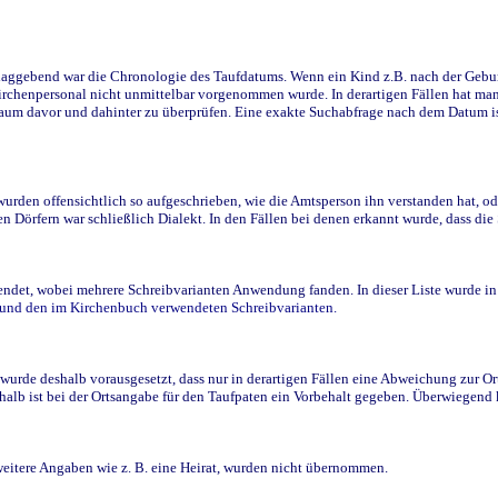
ggebend war die Chronologie des Taufdatums. Wenn ein Kind z.B. nach der Geburt 
rchenpersonal nicht unmittelbar vorgenommen wurde. In derartigen Fällen hat man d
raum davor und dahinter zu überprüfen. Eine exakte Suchabfrage nach dem Datum i
den offensichtlich so aufgeschrieben, wie die Amtsperson ihn verstanden hat, ode
n Dörfern war schließlich Dialekt. In den Fällen bei denen erkannt wurde, dass di
t, wobei mehrere Schreibvarianten Anwendung fanden. In dieser Liste wurde in de
n und den im Kirchenbuch verwendeten Schreibvarianten.
wurde deshalb vorausgesetzt, dass nur in derartigen Fällen eine Abweichung zur O
eshalb ist bei der Ortsangabe für den Taufpaten ein Vorbehalt gegeben. Überwiegen
weitere Angaben wie z. B. eine Heirat, wurden nicht übernommen.