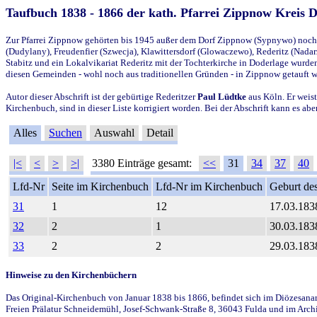
Taufbuch 1838 - 1866 der kath. Pfarrei Zippnow Kreis 
Zur Pfarrei Zippnow gehörten bis 1945 außer dem Dorf Zippnow (Sypnywo) noch d
(Dudylany), Freudenfier (Szwecja), Klawittersdorf (Glowaczewo), Rederitz (Nadarz
Stabitz und ein Lokalvikariat Rederitz mit der Tochterkirche in Doderlage wurd
diesen Gemeinden - wohl noch aus traditionellen Gründen - in Zippnow getauft 
Autor dieser Abschrift ist der gebürtige Rederitzer
Paul Lüdtke
aus Köln. Er weist
Kirchenbuch, sind in dieser Liste korrigiert worden. Bei der Abschrift kann es 
Alles
Suchen
Auswahl
Detail
|<
<
>
>|
3380 Einträge gesamt:
<<
31
34
37
40
Lfd-Nr
Seite im Kirchenbuch
Lfd-Nr im Kirchenbuch
Geburt des
31
1
12
17.03.183
32
2
1
30.03.183
33
2
2
29.03.183
Hinweise zu den Kirchenbüchern
Das Original-Kirchenbuch von Januar 1838 bis 1866, befindet sich im Diözesanarch
Freien Prälatur Schneidemühl, Josef-Schwank-Straße 8, 36043 Fulda und im Archi