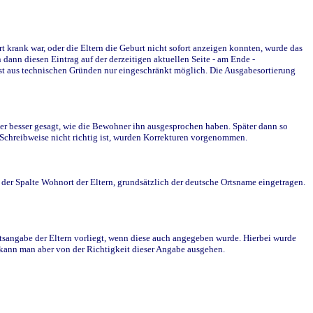
krank war, oder die Eltern die Geburt nicht sofort anzeigen konnten, wurde das
ann diesen Eintrag auf der derzeitigen aktuellen Seite - am Ende -
st aus technischen Gründen nur eingeschränkt möglich. Die Ausgabesortierung
r besser gesagt, wie die Bewohner ihn ausgesprochen haben. Später dann so
e Schreibweise nicht richtig ist, wurden Korrekturen vorgenommen.
r Spalte Wohnort der Eltern, grundsätzlich der deutsche Ortsname eingetragen.
rtsangabe der Eltern vorliegt, wenn diese auch angegeben wurde. Hierbei wurde
d kann man aber von der Richtigkeit dieser Angabe ausgehen.