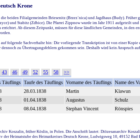
Deutsch Krone
ie beiden Filialgemeinden Briesenitz (Brzez`nica) und Jagdhaus (Budy). Früher g
yce) und Stabitz (Zdbice). Die Pfarrei Zippnow wurde im Jahr 1911 aufgeteilt und e
en errichtet. Ab diesem Zeitpunkt, müssen für diese ländlichen Gemeinden, in den
worden.
 auf folgende Sachverhalte hin: Die vorliegende Transkription ist von einer Kopie 
aber dennoch zu Übertragungsfehlern gekommen sein. Deshalb wird kein Anspruch auf 
43
46
49
52
55
58
>>
 Täuflings
Taufe des Täuflings
Vorname des Täuflings
Name des Va
8
28.03.1838
Martin
Klawun
8
01.04.1838
Augustus
Schulz
8
08.04.1838
Stephan Vincent
Rönspies
iv Koszalin, früher Köslin, in Polen. Die Anschrift lautet: Diözesanarchiv Koszal
v der Heimatstube des Heimatkreises Deutsch Krone, Ludwigsweg 10, 49152 Bad Ess