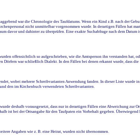
ggebend war die Chronologie des Taufdatums. Wenn ein Kind z.B. nach der Geburt 
rchenpersonal nicht unmittelbar vorgenommen wurde. In derartigen Fällen hat man d
raum davor und dahinter zu überprüfen. Eine exakte Suchabfrage nach dem Datum i
den offensichtlich so aufgeschrieben, wie die Amtsperson ihn verstanden hat, ode
n Dörfern war schließlich Dialekt. In den Fällen bei denen erkannt wurde, dass di
t, wobei mehrere Schreibvarianten Anwendung fanden. In dieser Liste wurde in de
n und den im Kirchenbuch verwendeten Schreibvarianten.
wurde deshalb vorausgesetzt, dass nur in derartigen Fällen eine Abweichung zur O
eshalb ist bei der Ortsangabe für den Taufpaten ein Vorbehalt gegeben. Überwiegen
weitere Angaben wie z. B. eine Heirat, wurden nicht übernommen.