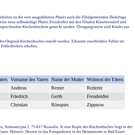
ehörten zu der weit ausgedehnten Pfarrei auch die Filialgemeinden Doderlage
ine neue selbständige Pfarrei Freudenfier mit den Filialen Klawittersdorf und
 entsprechenden Kirchenbüchern gesucht werden. Übergangsweise sind Kinder aus
des Original-Kirchenbuches erstellt worden. Erkannte zweifelsfreie Fehler im
Fehlerfreiheit erhoben.
ters
Vorname des Vaters
Name der Mutter
Wohnort der Eltern
Andreas
Remer
Rederitz
Friedrich
Gerth
Freudenfier
Christian
Rönspies
Zippnow
in, Seminarryjna 2, 75-817 Koszalin. Je eine Kopie des Kirchenbuches liegt in der
en. Hinweis: Derzeit ist das Fotografieren in der Heimatstube in Bad Essen