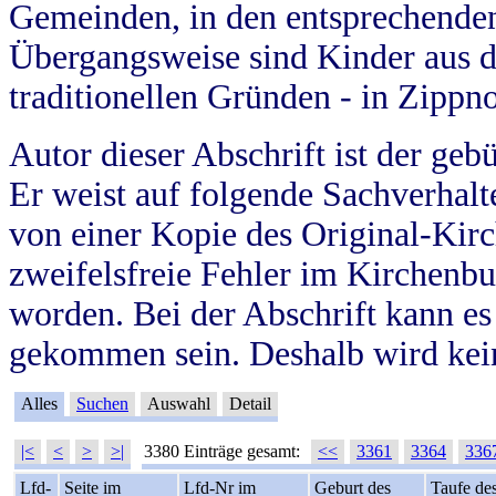
Gemeinden, in den entsprechende
Übergangsweise sind Kinder aus 
traditionellen Gründen - in Zippn
Autor dieser Abschrift ist der geb
Er weist auf folgende Sachverhalte
von einer Kopie des Original-Kirc
zweifelsfreie Fehler im Kirchenbuc
worden. Bei der Abschrift kann e
gekommen sein. Deshalb wird kein
Alles
Suchen
Auswahl
Detail
|<
<
>
>|
3380 Einträge gesamt:
<<
3361
3364
336
Lfd-
Seite im
Lfd-Nr im
Geburt des
Taufe de