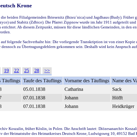
Deutsch Krone
ie beiden Filialgemeinden Briesenitz (Brzez`nica) und Jagdhaus (Budy). Früher g
yce) und Stabitz (Zdbice). Die Pfarrei Zippnow wurde im Jahr 1911 aufgeteilt und e
en errichtet. Ab diesem Zeitpunkt, müssen für diese ländlichen Gemeinden, in den
worden.
 auf folgende Sachverhalte hin: Die vorliegende Transkription ist von einer Kopie 
aber dennoch zu Übertragungsfehlern gekommen sein. Deshalb wird kein Anspruch auf 
19
22
25
28
>>
 Täuflings
Taufe des Täuflings
Vorname des Täuflings
Name des Va
8
05.01.1838
Catharina
Sack
7
07.01.1838
Johann
Höfft
8
07.01.1838
Johann
Heidkrüger
iv Koszalin, früher Köslin, in Polen. Die Anschrift lautet: Diözesanarchiv Koszal
v der Heimatstube des Heimatkreises Deutsch Krone, Ludwigsweg 10, 49152 Bad Ess