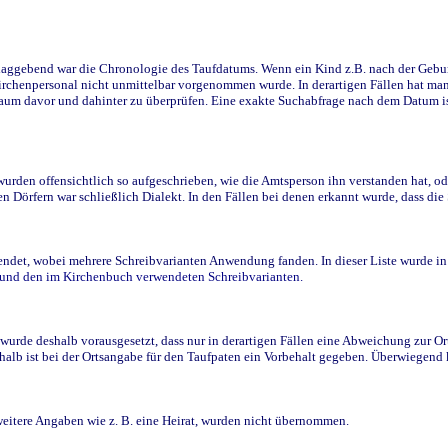
ggebend war die Chronologie des Taufdatums. Wenn ein Kind z.B. nach der Geburt 
rchenpersonal nicht unmittelbar vorgenommen wurde. In derartigen Fällen hat man d
raum davor und dahinter zu überprüfen. Eine exakte Suchabfrage nach dem Datum i
den offensichtlich so aufgeschrieben, wie die Amtsperson ihn verstanden hat, ode
n Dörfern war schließlich Dialekt. In den Fällen bei denen erkannt wurde, dass di
t, wobei mehrere Schreibvarianten Anwendung fanden. In dieser Liste wurde in de
n und den im Kirchenbuch verwendeten Schreibvarianten.
wurde deshalb vorausgesetzt, dass nur in derartigen Fällen eine Abweichung zur O
eshalb ist bei der Ortsangabe für den Taufpaten ein Vorbehalt gegeben. Überwiegen
weitere Angaben wie z. B. eine Heirat, wurden nicht übernommen.