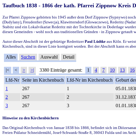
Taufbuch 1838 - 1866 der kath. Pfarrei Zippnow Kreis 
Zur Pfarrei Zippnow gehörten bis 1945 außer dem Dorf Zippnow (Sypnywo) noch d
(Dudylany), Freudenfier (Szwecja), Klawittersdorf (Glowaczewo), Rederitz (Nadarz
Stabitz und ein Lokalvikariat Rederitz mit der Tochterkirche in Doderlage wurd
diesen Gemeinden - wohl noch aus traditionellen Gründen - in Zippnow getauft 
Autor dieser Abschrift ist der gebürtige Rederitzer
Paul Lüdtke
aus Köln. Er weist
Kirchenbuch, sind in dieser Liste korrigiert worden. Bei der Abschrift kann es 
Alles
Suchen
Auswahl
Detail
|<
<
>
>|
3380 Einträge gesamt:
1
4
7
10
13
16
Lfd-Nr
Seite im Kirchenbuch
Lfd-Nr im Kirchenbuch
Geburt des
1
267
1
05.01.183
2
267
2
31.12.183
3
267
3
01.01.183
Hinweise zu den Kirchenbüchern
Das Original-Kirchenbuch von Januar 1838 bis 1866, befindet sich im Diözesanarch
Freien Prälatur Schneidemühl, Josef-Schwank-Straße 8, 36043 Fulda und im Archi