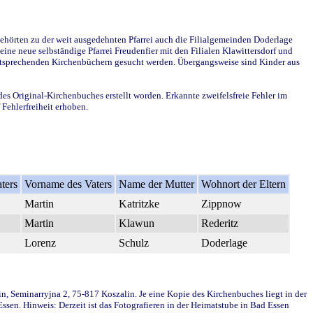
ehörten zu der weit ausgedehnten Pfarrei auch die Filialgemeinden Doderlage
ine neue selbständige Pfarrei Freudenfier mit den Filialen Klawittersdorf und
 entsprechenden Kirchenbüchern gesucht werden. Übergangsweise sind Kinder aus
des Original-Kirchenbuches erstellt worden. Erkannte zweifelsfreie Fehler im
Fehlerfreiheit erhoben.
ters
Vorname des Vaters
Name der Mutter
Wohnort der Eltern
Martin
Katritzke
Zippnow
Martin
Klawun
Rederitz
Lorenz
Schulz
Doderlage
in, Seminarryjna 2, 75-817 Koszalin. Je eine Kopie des Kirchenbuches liegt in der
en. Hinweis: Derzeit ist das Fotografieren in der Heimatstube in Bad Essen