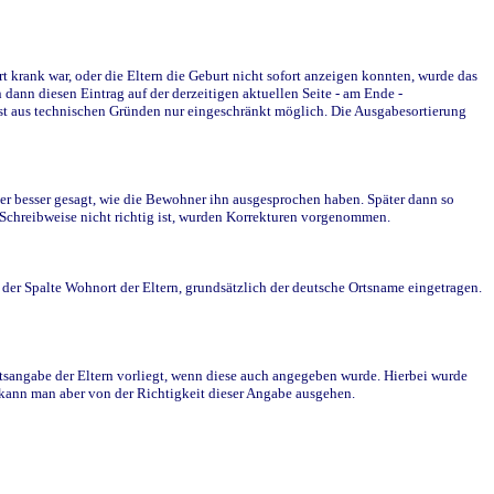
krank war, oder die Eltern die Geburt nicht sofort anzeigen konnten, wurde das
ann diesen Eintrag auf der derzeitigen aktuellen Seite - am Ende -
st aus technischen Gründen nur eingeschränkt möglich. Die Ausgabesortierung
r besser gesagt, wie die Bewohner ihn ausgesprochen haben. Später dann so
e Schreibweise nicht richtig ist, wurden Korrekturen vorgenommen.
r Spalte Wohnort der Eltern, grundsätzlich der deutsche Ortsname eingetragen.
rtsangabe der Eltern vorliegt, wenn diese auch angegeben wurde. Hierbei wurde
d kann man aber von der Richtigkeit dieser Angabe ausgehen.