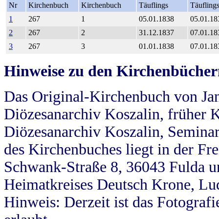
Nr
Kirchenbuch
Kirchenbuch
Täuflings
Täufling
1
267
1
05.01.1838
05.01.18
2
267
2
31.12.1837
07.01.18
3
267
3
01.01.1838
07.01.18
Hinweise zu den Kirchenbücher
Das Original-Kirchenbuch von Jan
Diözesanarchiv Koszalin, früher Kö
Diözesanarchiv Koszalin, Seminar
des Kirchenbuches liegt in der Fr
Schwank-Straße 8, 36043 Fulda u
Heimatkreises Deutsch Krone, Lu
Hinweis: Derzeit ist das Fotograf