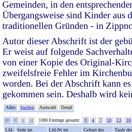
Gemeinden, in den entsprechende
Übergangsweise sind Kinder aus 
traditionellen Gründen - in Zippn
Autor dieser Abschrift ist der geb
Er weist auf folgende Sachverhalte
von einer Kopie des Original-Kirc
zweifelsfreie Fehler im Kirchenbuc
worden. Bei der Abschrift kann e
gekommen sein. Deshalb wird kein
Alles
Suchen
Auswahl
Detail
|<
<
>
>|
3380 Einträge gesamt:
1
4
7
10
13
16
Lfd-
Seite im
Lfd-Nr im
Geburt des
Taufe de