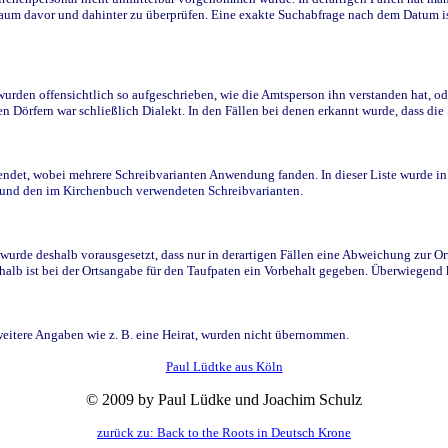
raum davor und dahinter zu überprüfen. Eine exakte Suchabfrage nach dem Datum i
den offensichtlich so aufgeschrieben, wie die Amtsperson ihn verstanden hat, ode
n Dörfern war schließlich Dialekt. In den Fällen bei denen erkannt wurde, dass di
t, wobei mehrere Schreibvarianten Anwendung fanden. In dieser Liste wurde in de
n und den im Kirchenbuch verwendeten Schreibvarianten.
wurde deshalb vorausgesetzt, dass nur in derartigen Fällen eine Abweichung zur O
eshalb ist bei der Ortsangabe für den Taufpaten ein Vorbehalt gegeben. Überwiegen
weitere Angaben wie z. B. eine Heirat, wurden nicht übernommen.
Paul Lüdtke aus Köln
© 2009 by Paul Lüdke und Joachim Schulz
zurück zu: Back to the Roots in Deutsch Krone