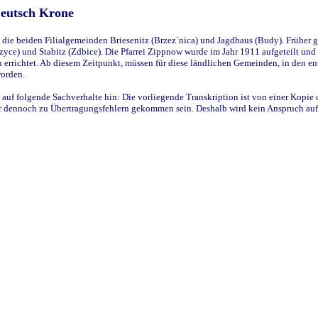
Deutsch Krone
ie beiden Filialgemeinden Briesenitz (Brzez`nica) und Jagdhaus (Budy). Früher g
yce) und Stabitz (Zdbice). Die Pfarrei Zippnow wurde im Jahr 1911 aufgeteilt und e
en errichtet. Ab diesem Zeitpunkt, müssen für diese ländlichen Gemeinden, in den
worden.
 auf folgende Sachverhalte hin: Die vorliegende Transkription ist von einer Kopie 
aber dennoch zu Übertragungsfehlern gekommen sein. Deshalb wird kein Anspruch auf 