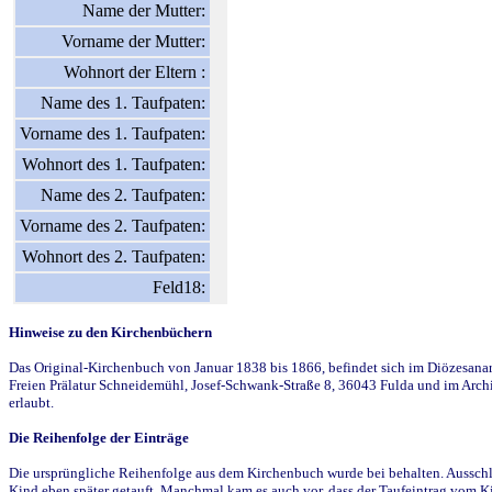
Name der Mutter:
Vorname der Mutter:
Wohnort der Eltern :
Name des 1. Taufpaten:
Vorname des 1. Taufpaten:
Wohnort des 1. Taufpaten:
Name des 2. Taufpaten:
Vorname des 2. Taufpaten:
Wohnort des 2. Taufpaten:
Feld18:
Hinweise zu den Kirchenbüchern
Das Original-Kirchenbuch von Januar 1838 bis 1866, befindet sich im Diözesanarch
Freien Prälatur Schneidemühl, Josef-Schwank-Straße 8, 36043 Fulda und im Archi
erlaubt.
Die Reihenfolge der Einträge
Die ursprüngliche Reihenfolge aus dem Kirchenbuch wurde bei behalten. Ausschla
Kind eben später getauft. Manchmal kam es auch vor, dass der Taufeintrag vom Ki