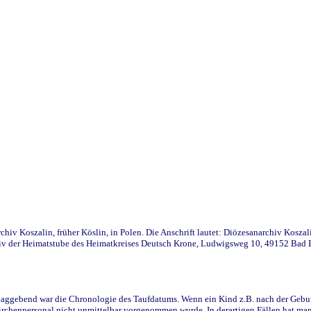
iv Koszalin, früher Köslin, in Polen. Die Anschrift lautet: Diözesanarchiv Koszal
v der Heimatstube des Heimatkreises Deutsch Krone, Ludwigsweg 10, 49152 Bad Ess
ggebend war die Chronologie des Taufdatums. Wenn ein Kind z.B. nach der Geburt 
rchenpersonal nicht unmittelbar vorgenommen wurde. In derartigen Fällen hat man d