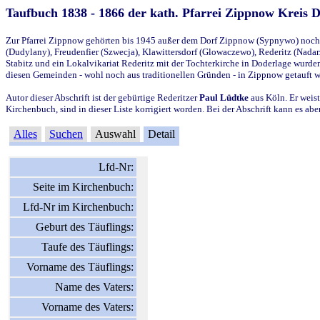
Taufbuch 1838 - 1866 der kath. Pfarrei Zippnow Kreis 
Zur Pfarrei Zippnow gehörten bis 1945 außer dem Dorf Zippnow (Sypnywo) noch d
(Dudylany), Freudenfier (Szwecja), Klawittersdorf (Glowaczewo), Rederitz (Nadarz
Stabitz und ein Lokalvikariat Rederitz mit der Tochterkirche in Doderlage wurd
diesen Gemeinden - wohl noch aus traditionellen Gründen - in Zippnow getauft 
Autor dieser Abschrift ist der gebürtige Rederitzer
Paul Lüdtke
aus Köln. Er weist
Kirchenbuch, sind in dieser Liste korrigiert worden. Bei der Abschrift kann es 
Alles
Suchen
Auswahl
Detail
Lfd-Nr:
Seite im Kirchenbuch:
Lfd-Nr im Kirchenbuch:
Geburt des Täuflings:
Taufe des Täuflings:
Vorname des Täuflings:
Name des Vaters:
Vorname des Vaters: