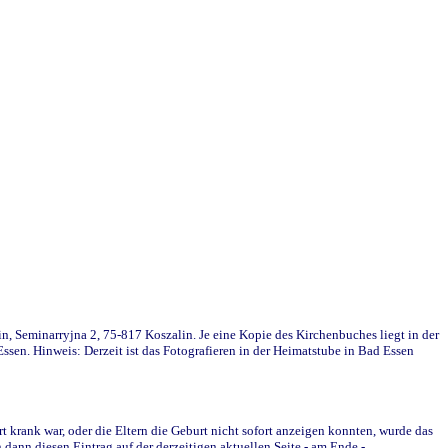
in, Seminarryjna 2, 75-817 Koszalin. Je eine Kopie des Kirchenbuches liegt in der
en. Hinweis: Derzeit ist das Fotografieren in der Heimatstube in Bad Essen
krank war, oder die Eltern die Geburt nicht sofort anzeigen konnten, wurde das
ann diesen Eintrag auf der derzeitigen aktuellen Seite - am Ende -