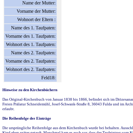
Name der Mutter:
Vorname der Mutter:
Wohnort der Eltern :
Name des 1. Taufpaten:
Vorname des 1. Taufpaten:
Wohnort des 1. Taufpaten:
Name des 2. Taufpaten:
Vorname des 2. Taufpaten:
Wohnort des 2. Taufpaten:
Feld18:
Hinweise zu den Kirchenbüchern
Das Original-Kirchenbuch von Januar 1838 bis 1866, befindet sich im Diözesanarch
Freien Prälatur Schneidemühl, Josef-Schwank-Straße 8, 36043 Fulda und im Archi
erlaubt.
Die Reihenfolge der Einträge
Die ursprüngliche Reihenfolge aus dem Kirchenbuch wurde bei behalten. Ausschla
Kind eben später getauft. Manchmal kam es auch vor, dass der Taufeintrag vom Ki