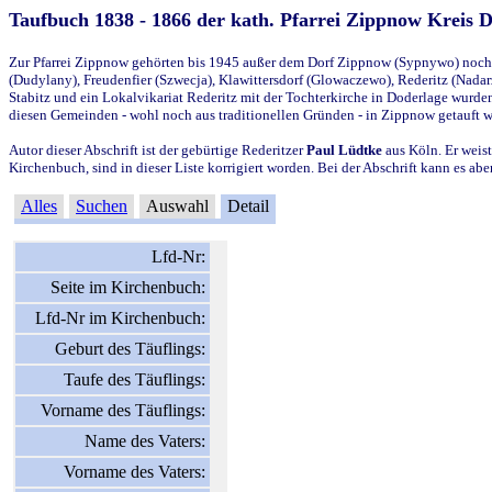
Taufbuch 1838 - 1866 der kath. Pfarrei Zippnow Kreis 
Zur Pfarrei Zippnow gehörten bis 1945 außer dem Dorf Zippnow (Sypnywo) noch d
(Dudylany), Freudenfier (Szwecja), Klawittersdorf (Glowaczewo), Rederitz (Nadarz
Stabitz und ein Lokalvikariat Rederitz mit der Tochterkirche in Doderlage wurd
diesen Gemeinden - wohl noch aus traditionellen Gründen - in Zippnow getauft 
Autor dieser Abschrift ist der gebürtige Rederitzer
Paul Lüdtke
aus Köln. Er weist
Kirchenbuch, sind in dieser Liste korrigiert worden. Bei der Abschrift kann es 
Alles
Suchen
Auswahl
Detail
Lfd-Nr:
Seite im Kirchenbuch:
Lfd-Nr im Kirchenbuch:
Geburt des Täuflings:
Taufe des Täuflings:
Vorname des Täuflings:
Name des Vaters:
Vorname des Vaters: