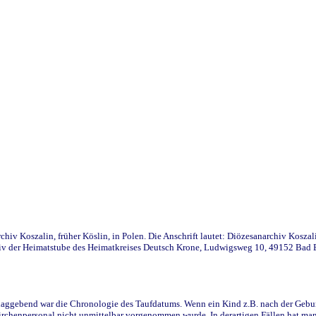
iv Koszalin, früher Köslin, in Polen. Die Anschrift lautet: Diözesanarchiv Koszal
v der Heimatstube des Heimatkreises Deutsch Krone, Ludwigsweg 10, 49152 Bad Ess
ggebend war die Chronologie des Taufdatums. Wenn ein Kind z.B. nach der Geburt 
rchenpersonal nicht unmittelbar vorgenommen wurde. In derartigen Fällen hat man d