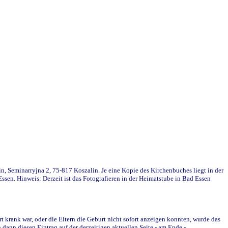
in, Seminarryjna 2, 75-817 Koszalin. Je eine Kopie des Kirchenbuches liegt in der
en. Hinweis: Derzeit ist das Fotografieren in der Heimatstube in Bad Essen
krank war, oder die Eltern die Geburt nicht sofort anzeigen konnten, wurde das
ann diesen Eintrag auf der derzeitigen aktuellen Seite - am Ende -