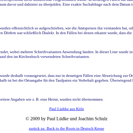
raum davor und dahinter zu überprüfen. Eine exakte Suchabfrage nach dem Datum i
den offensichtlich so aufgeschrieben, wie die Amtsperson ihn verstanden hat, ode
n Dörfern war schließlich Dialekt. In den Fällen bei denen erkannt wurde, dass di
t, wobei mehrere Schreibvarianten Anwendung fanden. In dieser Liste wurde in de
n und den im Kirchenbuch verwendeten Schreibvarianten.
wurde deshalb vorausgesetzt, dass nur in derartigen Fällen eine Abweichung zur O
eshalb ist bei der Ortsangabe für den Taufpaten ein Vorbehalt gegeben. Überwiegen
weitere Angaben wie z. B. eine Heirat, wurden nicht übernommen.
Paul Lüdtke aus Köln
© 2009 by Paul Lüdke und Joachim Schulz
zurück zu: Back to the Roots in Deutsch Krone