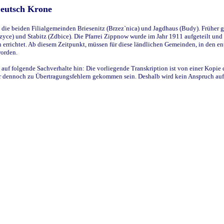
Deutsch Krone
ie beiden Filialgemeinden Briesenitz (Brzez`nica) und Jagdhaus (Budy). Früher g
yce) und Stabitz (Zdbice). Die Pfarrei Zippnow wurde im Jahr 1911 aufgeteilt und e
en errichtet. Ab diesem Zeitpunkt, müssen für diese ländlichen Gemeinden, in den
worden.
 auf folgende Sachverhalte hin: Die vorliegende Transkription ist von einer Kopie 
aber dennoch zu Übertragungsfehlern gekommen sein. Deshalb wird kein Anspruch auf 