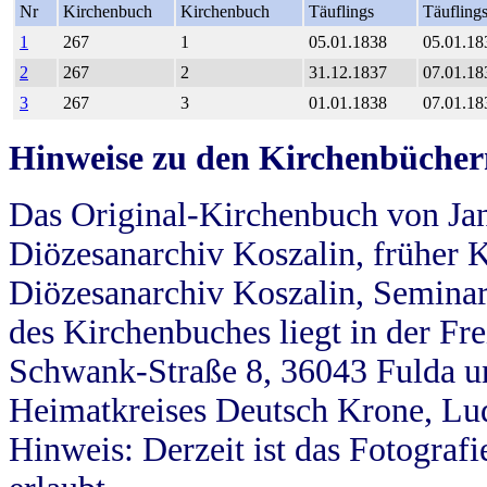
Nr
Kirchenbuch
Kirchenbuch
Täuflings
Täufling
1
267
1
05.01.1838
05.01.18
2
267
2
31.12.1837
07.01.18
3
267
3
01.01.1838
07.01.18
Hinweise zu den Kirchenbücher
Das Original-Kirchenbuch von Jan
Diözesanarchiv Koszalin, früher Kö
Diözesanarchiv Koszalin, Seminar
des Kirchenbuches liegt in der Fr
Schwank-Straße 8, 36043 Fulda u
Heimatkreises Deutsch Krone, Lu
Hinweis: Derzeit ist das Fotograf