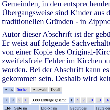
Gemeinden, in den entsprechende
Übergangsweise sind Kinder aus 
traditionellen Gründen - in Zippn
Autor dieser Abschrift ist der geb
Er weist auf folgende Sachverhalte
von einer Kopie des Original-Kirc
zweifelsfreie Fehler im Kirchenbuc
worden. Bei der Abschrift kann e
gekommen sein. Deshalb wird kein
Alles
Suchen
Auswahl
Detail
|<
<
>
>|
3380 Einträge gesamt:
1
4
7
10
13
16
Lfd-
Seite im
Lfd-Nr im
Geburt des
Taufe de