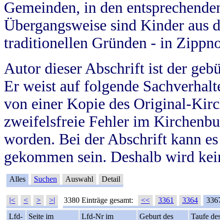
Gemeinden, in den entsprechende
Übergangsweise sind Kinder aus 
traditionellen Gründen - in Zippn
Autor dieser Abschrift ist der geb
Er weist auf folgende Sachverhalte
von einer Kopie des Original-Kirc
zweifelsfreie Fehler im Kirchenbuc
worden. Bei der Abschrift kann e
gekommen sein. Deshalb wird kein
Alles
Suchen
Auswahl
Detail
|<
<
>
>|
3380 Einträge gesamt:
<<
3361
3364
336
Lfd-
Seite im
Lfd-Nr im
Geburt des
Taufe de