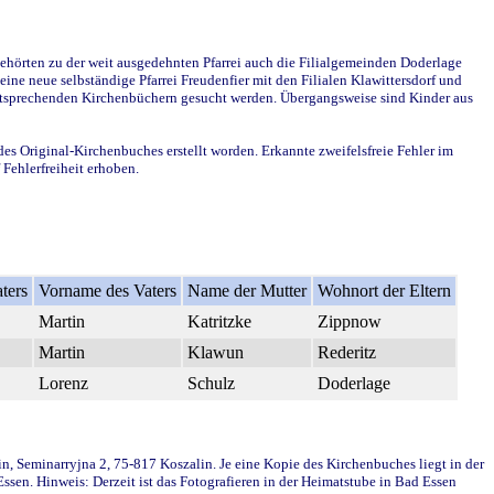
ehörten zu der weit ausgedehnten Pfarrei auch die Filialgemeinden Doderlage
ine neue selbständige Pfarrei Freudenfier mit den Filialen Klawittersdorf und
 entsprechenden Kirchenbüchern gesucht werden. Übergangsweise sind Kinder aus
des Original-Kirchenbuches erstellt worden. Erkannte zweifelsfreie Fehler im
Fehlerfreiheit erhoben.
ters
Vorname des Vaters
Name der Mutter
Wohnort der Eltern
Martin
Katritzke
Zippnow
Martin
Klawun
Rederitz
Lorenz
Schulz
Doderlage
in, Seminarryjna 2, 75-817 Koszalin. Je eine Kopie des Kirchenbuches liegt in der
en. Hinweis: Derzeit ist das Fotografieren in der Heimatstube in Bad Essen