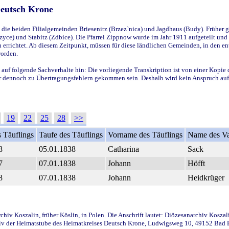
Deutsch Krone
ie beiden Filialgemeinden Briesenitz (Brzez`nica) und Jagdhaus (Budy). Früher g
yce) und Stabitz (Zdbice). Die Pfarrei Zippnow wurde im Jahr 1911 aufgeteilt und e
en errichtet. Ab diesem Zeitpunkt, müssen für diese ländlichen Gemeinden, in den
worden.
 auf folgende Sachverhalte hin: Die vorliegende Transkription ist von einer Kopie 
aber dennoch zu Übertragungsfehlern gekommen sein. Deshalb wird kein Anspruch auf 
19
22
25
28
>>
 Täuflings
Taufe des Täuflings
Vorname des Täuflings
Name des Va
8
05.01.1838
Catharina
Sack
7
07.01.1838
Johann
Höfft
8
07.01.1838
Johann
Heidkrüger
iv Koszalin, früher Köslin, in Polen. Die Anschrift lautet: Diözesanarchiv Koszal
v der Heimatstube des Heimatkreises Deutsch Krone, Ludwigsweg 10, 49152 Bad Ess