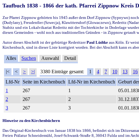
Taufbuch 1838 - 1866 der kath. Pfarrei Zippnow Kreis 
Zur Pfarrei Zippnow gehörten bis 1945 außer dem Dorf Zippnow (Sypnywo) noch d
(Dudylany), Freudenfier (Szwecja), Klawittersdorf (Glowaczewo), Rederitz (Nadarz
Stabitz und ein Lokalvikariat Rederitz mit der Tochterkirche in Doderlage wurd
diesen Gemeinden - wohl noch aus traditionellen Gründen - in Zippnow getauft 
Autor dieser Abschrift ist der gebürtige Rederitzer
Paul Lüdtke
aus Köln. Er weist
Kirchenbuch, sind in dieser Liste korrigiert worden. Bei der Abschrift kann es 
Alles
Suchen
Auswahl
Detail
|<
<
>
>|
3380 Einträge gesamt:
1
4
7
10
13
16
Lfd-Nr
Seite im Kirchenbuch
Lfd-Nr im Kirchenbuch
Geburt des
1
267
1
05.01.183
2
267
2
31.12.183
3
267
3
01.01.183
Hinweise zu den Kirchenbüchern
Das Original-Kirchenbuch von Januar 1838 bis 1866, befindet sich im Diözesanarch
Freien Prälatur Schneidemühl, Josef-Schwank-Straße 8, 36043 Fulda und im Archi