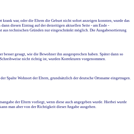
krank war, oder die Eltern die Geburt nicht sofort anzeigen konnten, wurde das
ann diesen Eintrag auf der derzeitigen aktuellen Seite - am Ende -
st aus technischen Gründen nur eingeschränkt möglich. Die Ausgabesortierung
r besser gesagt, wie die Bewohner ihn ausgesprochen haben. Später dann so
e Schreibweise nicht richtig ist, wurden Korrekturen vorgenommen.
r Spalte Wohnort der Eltern, grundsätzlich der deutsche Ortsname eingetragen.
rtsangabe der Eltern vorliegt, wenn diese auch angegeben wurde. Hierbei wurde
d kann man aber von der Richtigkeit dieser Angabe ausgehen.