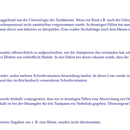
ggebend war die Chronologie des Taufdatums. Wenn ein Kind z.B. nach der Geburt 
rchenpersonal nicht unmittelbar vorgenommen wurde. In derartigen Fällen hat man d
raum davor und dahinter zu überprüfen. Eine exakte Suchabfrage nach dem Datum i
den offensichtlich so aufgeschrieben, wie die Amtsperson ihn verstanden hat, ode
n Dörfern war schließlich Dialekt. In den Fällen bei denen erkannt wurde, dass di
t, wobei mehrere Schreibvarianten Anwendung fanden. In dieser Liste wurde in de
n und den im Kirchenbuch verwendeten Schreibvarianten.
wurde deshalb vorausgesetzt, dass nur in derartigen Fällen eine Abweichung zur O
eshalb ist bei der Ortsangabe für den Taufpaten ein Vorbehalt gegeben. Überwiegen
weitere Angaben wie z. B. eine Heirat, wurden nicht übernommen.