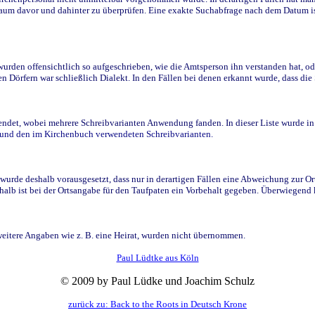
raum davor und dahinter zu überprüfen. Eine exakte Suchabfrage nach dem Datum i
den offensichtlich so aufgeschrieben, wie die Amtsperson ihn verstanden hat, ode
n Dörfern war schließlich Dialekt. In den Fällen bei denen erkannt wurde, dass di
t, wobei mehrere Schreibvarianten Anwendung fanden. In dieser Liste wurde in de
n und den im Kirchenbuch verwendeten Schreibvarianten.
wurde deshalb vorausgesetzt, dass nur in derartigen Fällen eine Abweichung zur O
eshalb ist bei der Ortsangabe für den Taufpaten ein Vorbehalt gegeben. Überwiegen
weitere Angaben wie z. B. eine Heirat, wurden nicht übernommen.
Paul Lüdtke aus Köln
© 2009 by Paul Lüdke und Joachim Schulz
zurück zu: Back to the Roots in Deutsch Krone