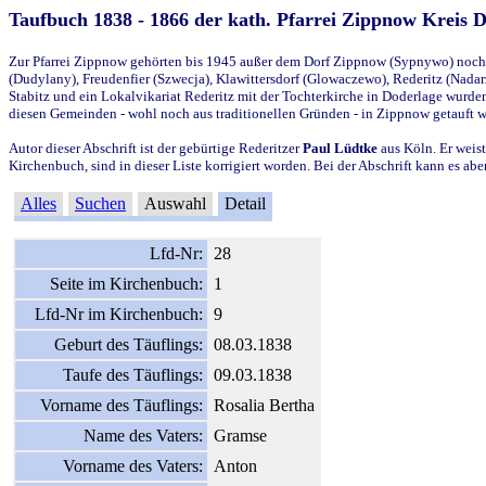
Taufbuch 1838 - 1866 der kath. Pfarrei Zippnow Kreis 
Zur Pfarrei Zippnow gehörten bis 1945 außer dem Dorf Zippnow (Sypnywo) noch d
(Dudylany), Freudenfier (Szwecja), Klawittersdorf (Glowaczewo), Rederitz (Nadarz
Stabitz und ein Lokalvikariat Rederitz mit der Tochterkirche in Doderlage wurd
diesen Gemeinden - wohl noch aus traditionellen Gründen - in Zippnow getauft 
Autor dieser Abschrift ist der gebürtige Rederitzer
Paul Lüdtke
aus Köln. Er weist
Kirchenbuch, sind in dieser Liste korrigiert worden. Bei der Abschrift kann es 
Alles
Suchen
Auswahl
Detail
Lfd-Nr:
28
Seite im Kirchenbuch:
1
Lfd-Nr im Kirchenbuch:
9
Geburt des Täuflings:
08.03.1838
Taufe des Täuflings:
09.03.1838
Vorname des Täuflings:
Rosalia Bertha
Name des Vaters:
Gramse
Vorname des Vaters:
Anton