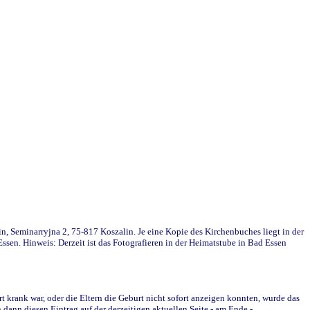
in, Seminarryjna 2, 75-817 Koszalin. Je eine Kopie des Kirchenbuches liegt in der
en. Hinweis: Derzeit ist das Fotografieren in der Heimatstube in Bad Essen
krank war, oder die Eltern die Geburt nicht sofort anzeigen konnten, wurde das
ann diesen Eintrag auf der derzeitigen aktuellen Seite - am Ende -