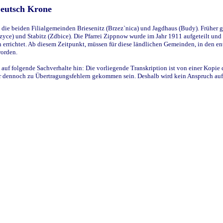
Deutsch Krone
ie beiden Filialgemeinden Briesenitz (Brzez`nica) und Jagdhaus (Budy). Früher g
yce) und Stabitz (Zdbice). Die Pfarrei Zippnow wurde im Jahr 1911 aufgeteilt und e
en errichtet. Ab diesem Zeitpunkt, müssen für diese ländlichen Gemeinden, in den
worden.
 auf folgende Sachverhalte hin: Die vorliegende Transkription ist von einer Kopie 
aber dennoch zu Übertragungsfehlern gekommen sein. Deshalb wird kein Anspruch auf 