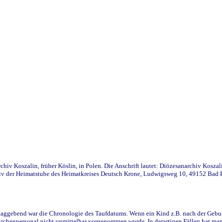
iv Koszalin, früher Köslin, in Polen. Die Anschrift lautet: Diözesanarchiv Koszal
v der Heimatstube des Heimatkreises Deutsch Krone, Ludwigsweg 10, 49152 Bad Ess
ggebend war die Chronologie des Taufdatums. Wenn ein Kind z.B. nach der Geburt 
rchenpersonal nicht unmittelbar vorgenommen wurde. In derartigen Fällen hat man d