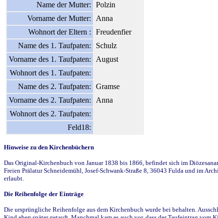
Name der Mutter:
Polzin
Vorname der Mutter:
Anna
Wohnort der Eltern :
Freudenfier
Name des 1. Taufpaten:
Schulz
Vorname des 1. Taufpaten:
August
Wohnort des 1. Taufpaten:
Name des 2. Taufpaten:
Gramse
Vorname des 2. Taufpaten:
Anna
Wohnort des 2. Taufpaten:
Feld18:
Hinweise zu den Kirchenbüchern
Das Original-Kirchenbuch von Januar 1838 bis 1866, befindet sich im Diözesanarch
Freien Prälatur Schneidemühl, Josef-Schwank-Straße 8, 36043 Fulda und im Archi
erlaubt.
Die Reihenfolge der Einträge
Die ursprüngliche Reihenfolge aus dem Kirchenbuch wurde bei behalten. Ausschla
Kind eben später getauft. Manchmal kam es auch vor, dass der Taufeintrag vom Ki