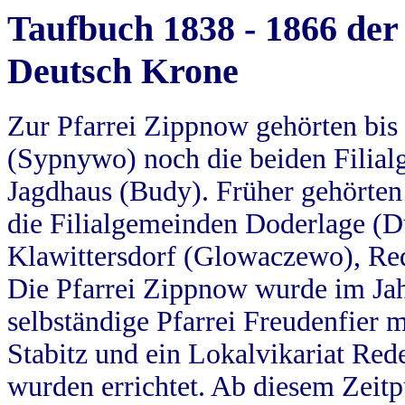
Taufbuch 1838 - 1866 der
Deutsch Krone
Zur Pfarrei Zippnow gehörten bi
(Sypnywo) noch die beiden Filial
Jagdhaus (Budy). Früher gehörten 
die Filialgemeinden Doderlage (D
Klawittersdorf (Glowaczewo), Red
Die Pfarrei Zippnow wurde im Jah
selbständige Pfarrei Freudenfier m
Stabitz und ein Lokalvikariat Red
wurden errichtet. Ab diesem Zeitp