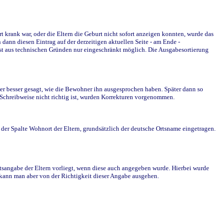
krank war, oder die Eltern die Geburt nicht sofort anzeigen konnten, wurde das
ann diesen Eintrag auf der derzeitigen aktuellen Seite - am Ende -
st aus technischen Gründen nur eingeschränkt möglich. Die Ausgabesortierung
r besser gesagt, wie die Bewohner ihn ausgesprochen haben. Später dann so
e Schreibweise nicht richtig ist, wurden Korrekturen vorgenommen.
r Spalte Wohnort der Eltern, grundsätzlich der deutsche Ortsname eingetragen.
rtsangabe der Eltern vorliegt, wenn diese auch angegeben wurde. Hierbei wurde
d kann man aber von der Richtigkeit dieser Angabe ausgehen.