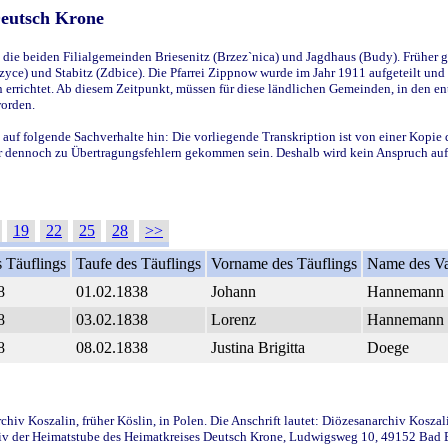
Deutsch Krone
ie beiden Filialgemeinden Briesenitz (Brzez`nica) und Jagdhaus (Budy). Früher g
yce) und Stabitz (Zdbice). Die Pfarrei Zippnow wurde im Jahr 1911 aufgeteilt und e
en errichtet. Ab diesem Zeitpunkt, müssen für diese ländlichen Gemeinden, in den
worden.
 auf folgende Sachverhalte hin: Die vorliegende Transkription ist von einer Kopie 
aber dennoch zu Übertragungsfehlern gekommen sein. Deshalb wird kein Anspruch auf 
19
22
25
28
>>
 Täuflings
Taufe des Täuflings
Vorname des Täuflings
Name des Va
8
01.02.1838
Johann
Hannemann
8
03.02.1838
Lorenz
Hannemann
8
08.02.1838
Justina Brigitta
Doege
iv Koszalin, früher Köslin, in Polen. Die Anschrift lautet: Diözesanarchiv Koszal
v der Heimatstube des Heimatkreises Deutsch Krone, Ludwigsweg 10, 49152 Bad Ess