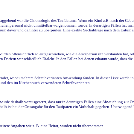
ggebend war die Chronologie des Taufdatums. Wenn ein Kind z.B. nach der Geburt 
rchenpersonal nicht unmittelbar vorgenommen wurde. In derartigen Fällen hat man d
raum davor und dahinter zu überprüfen. Eine exakte Suchabfrage nach dem Datum i
den offensichtlich so aufgeschrieben, wie die Amtsperson ihn verstanden hat, ode
n Dörfern war schließlich Dialekt. In den Fällen bei denen erkannt wurde, dass di
t, wobei mehrere Schreibvarianten Anwendung fanden. In dieser Liste wurde in de
n und den im Kirchenbuch verwendeten Schreibvarianten.
wurde deshalb vorausgesetzt, dass nur in derartigen Fällen eine Abweichung zur O
eshalb ist bei der Ortsangabe für den Taufpaten ein Vorbehalt gegeben. Überwiegen
weitere Angaben wie z. B. eine Heirat, wurden nicht übernommen.