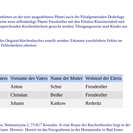
ehörten zu der weit ausgedehnten Pfarrei auch die Filialgemeinden Doderlage
ine neue selbständige Pfarrei Freudenfier mit den Filialen Klawittersdorf und
 entsprechenden Kirchenbüchern gesucht werden. Übergangsweise sind Kinder aus
des Original-Kirchenbuches erstellt worden. Erkannte zweifelsfreie Fehler im
Fehlerfreiheit erhoben.
ters
Vorname des Vaters
Name der Mutter
Wohnort der Eltern
Anton
Schur
Freudenfier
Christian
Bedke
Freudenfier
Johann
Karkow
Rederitz
in, Seminarryjna 2, 75-817 Koszalin. Je eine Kopie des Kirchenbuches liegt in der
en. Hinweis: Derzeit ist das Fotografieren in der Heimatstube in Bad Essen