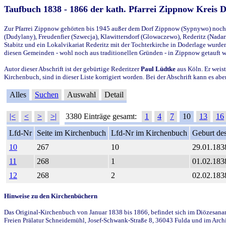
Taufbuch 1838 - 1866 der kath. Pfarrei Zippnow Kreis 
Zur Pfarrei Zippnow gehörten bis 1945 außer dem Dorf Zippnow (Sypnywo) noch d
(Dudylany), Freudenfier (Szwecja), Klawittersdorf (Glowaczewo), Rederitz (Nadarz
Stabitz und ein Lokalvikariat Rederitz mit der Tochterkirche in Doderlage wurd
diesen Gemeinden - wohl noch aus traditionellen Gründen - in Zippnow getauft 
Autor dieser Abschrift ist der gebürtige Rederitzer
Paul Lüdtke
aus Köln. Er weist
Kirchenbuch, sind in dieser Liste korrigiert worden. Bei der Abschrift kann es 
Alles
Suchen
Auswahl
Detail
|<
<
>
>|
3380 Einträge gesamt:
1
4
7
10
13
16
Lfd-Nr
Seite im Kirchenbuch
Lfd-Nr im Kirchenbuch
Geburt des
10
267
10
29.01.183
11
268
1
01.02.183
12
268
2
02.02.183
Hinweise zu den Kirchenbüchern
Das Original-Kirchenbuch von Januar 1838 bis 1866, befindet sich im Diözesanarch
Freien Prälatur Schneidemühl, Josef-Schwank-Straße 8, 36043 Fulda und im Archi