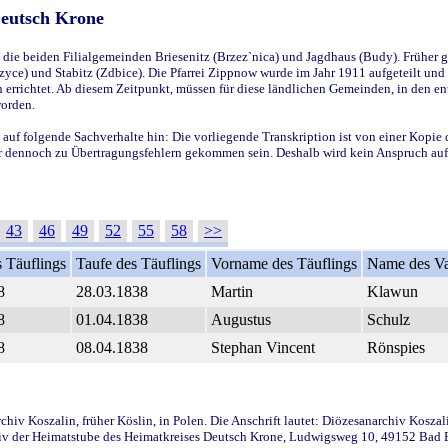
Deutsch Krone
ie beiden Filialgemeinden Briesenitz (Brzez`nica) und Jagdhaus (Budy). Früher g
yce) und Stabitz (Zdbice). Die Pfarrei Zippnow wurde im Jahr 1911 aufgeteilt und e
en errichtet. Ab diesem Zeitpunkt, müssen für diese ländlichen Gemeinden, in den
worden.
 auf folgende Sachverhalte hin: Die vorliegende Transkription ist von einer Kopie 
aber dennoch zu Übertragungsfehlern gekommen sein. Deshalb wird kein Anspruch auf 
43
46
49
52
55
58
>>
 Täuflings
Taufe des Täuflings
Vorname des Täuflings
Name des Va
8
28.03.1838
Martin
Klawun
8
01.04.1838
Augustus
Schulz
8
08.04.1838
Stephan Vincent
Rönspies
iv Koszalin, früher Köslin, in Polen. Die Anschrift lautet: Diözesanarchiv Koszal
v der Heimatstube des Heimatkreises Deutsch Krone, Ludwigsweg 10, 49152 Bad Ess