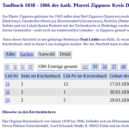
Taufbuch 1838 - 1866 der kath. Pfarrei Zippnow Kreis 
Zur Pfarrei Zippnow gehörten bis 1945 außer dem Dorf Zippnow (Sypnywo) noch d
(Dudylany), Freudenfier (Szwecja), Klawittersdorf (Glowaczewo), Rederitz (Nadarz
Stabitz und ein Lokalvikariat Rederitz mit der Tochterkirche in Doderlage wurd
diesen Gemeinden - wohl noch aus traditionellen Gründen - in Zippnow getauft 
Autor dieser Abschrift ist der gebürtige Rederitzer
Paul Lüdtke
aus Köln. Er weist
Kirchenbuch, sind in dieser Liste korrigiert worden. Bei der Abschrift kann es 
Alles
Suchen
Auswahl
Detail
|<
<
>
>|
3380 Einträge gesamt:
<<
31
34
37
40
Lfd-Nr
Seite im Kirchenbuch
Lfd-Nr im Kirchenbuch
Geburt des
31
1
12
17.03.183
32
2
1
30.03.183
33
2
2
29.03.183
Hinweise zu den Kirchenbüchern
Das Original-Kirchenbuch von Januar 1838 bis 1866, befindet sich im Diözesanarch
Freien Prälatur Schneidemühl, Josef-Schwank-Straße 8, 36043 Fulda und im Archi