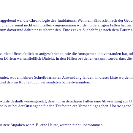
ggebend war die Chronologie des Taufdatums. Wenn ein Kind z.B. nach der Geburt 
rchenpersonal nicht unmittelbar vorgenommen wurde. In derartigen Fällen hat man d
raum davor und dahinter zu überprüfen. Eine exakte Suchabfrage nach dem Datum i
den offensichtlich so aufgeschrieben, wie die Amtsperson ihn verstanden hat, ode
n Dörfern war schließlich Dialekt. In den Fällen bei denen erkannt wurde, dass di
t, wobei mehrere Schreibvarianten Anwendung fanden. In dieser Liste wurde in de
n und den im Kirchenbuch verwendeten Schreibvarianten.
wurde deshalb vorausgesetzt, dass nur in derartigen Fällen eine Abweichung zur O
eshalb ist bei der Ortsangabe für den Taufpaten ein Vorbehalt gegeben. Überwiegen
weitere Angaben wie z. B. eine Heirat, wurden nicht übernommen.