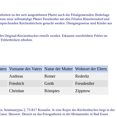
ehörten zu der weit ausgedehnten Pfarrei auch die Filialgemeinden Doderlage
ine neue selbständige Pfarrei Freudenfier mit den Filialen Klawittersdorf und
 entsprechenden Kirchenbüchern gesucht werden. Übergangsweise sind Kinder aus
des Original-Kirchenbuches erstellt worden. Erkannte zweifelsfreie Fehler im
Fehlerfreiheit erhoben.
ters
Vorname des Vaters
Name der Mutter
Wohnort der Eltern
Andreas
Remer
Rederitz
Friedrich
Gerth
Freudenfier
Christian
Rönspies
Zippnow
in, Seminarryjna 2, 75-817 Koszalin. Je eine Kopie des Kirchenbuches liegt in der
en. Hinweis: Derzeit ist das Fotografieren in der Heimatstube in Bad Essen