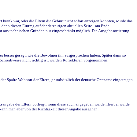
krank war, oder die Eltern die Geburt nicht sofort anzeigen konnten, wurde das
ann diesen Eintrag auf der derzeitigen aktuellen Seite - am Ende -
st aus technischen Gründen nur eingeschränkt möglich. Die Ausgabesortierung
r besser gesagt, wie die Bewohner ihn ausgesprochen haben. Später dann so
e Schreibweise nicht richtig ist, wurden Korrekturen vorgenommen.
r Spalte Wohnort der Eltern, grundsätzlich der deutsche Ortsname eingetragen.
rtsangabe der Eltern vorliegt, wenn diese auch angegeben wurde. Hierbei wurde
d kann man aber von der Richtigkeit dieser Angabe ausgehen.