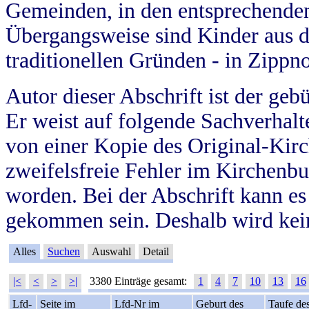
Gemeinden, in den entsprechende
Übergangsweise sind Kinder aus 
traditionellen Gründen - in Zippn
Autor dieser Abschrift ist der geb
Er weist auf folgende Sachverhalte
von einer Kopie des Original-Kirc
zweifelsfreie Fehler im Kirchenbuc
worden. Bei der Abschrift kann e
gekommen sein. Deshalb wird kein
Alles
Suchen
Auswahl
Detail
|<
<
>
>|
3380 Einträge gesamt:
1
4
7
10
13
16
Lfd-
Seite im
Lfd-Nr im
Geburt des
Taufe de