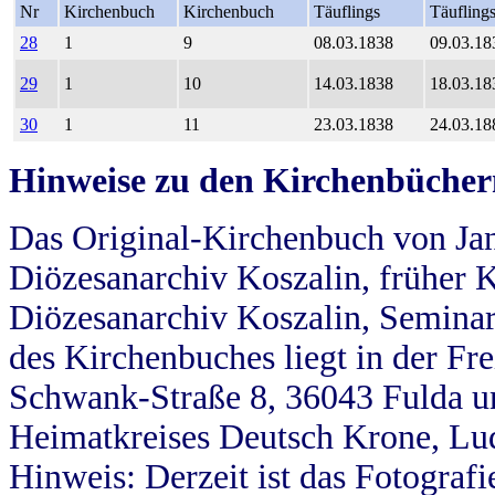
Nr
Kirchenbuch
Kirchenbuch
Täuflings
Täufling
28
1
9
08.03.1838
09.03.18
29
1
10
14.03.1838
18.03.18
30
1
11
23.03.1838
24.03.18
Hinweise zu den Kirchenbücher
Das Original-Kirchenbuch von Jan
Diözesanarchiv Koszalin, früher Kö
Diözesanarchiv Koszalin, Seminar
des Kirchenbuches liegt in der Fr
Schwank-Straße 8, 36043 Fulda u
Heimatkreises Deutsch Krone, Lu
Hinweis: Derzeit ist das Fotograf