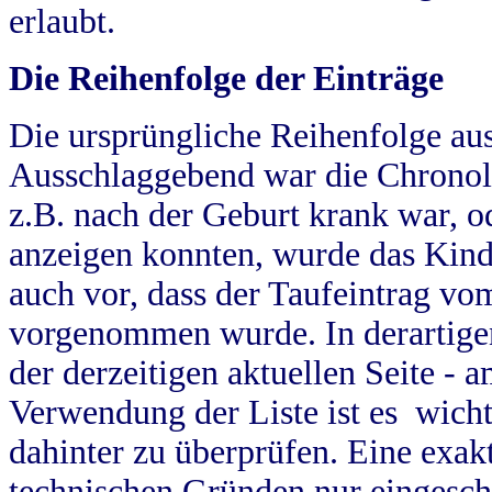
erlaubt.
Die Reihenfolge der Einträge
Die ursprüngliche Reihenfolge au
Ausschlaggebend war die Chronol
z.B. nach der Geburt krank war, od
anzeigen konnten, wurde das Kind
auch vor, dass der Taufeintrag vo
vorgenommen wurde. In derartigen
der derzeitigen aktuellen Seite -
Verwendung der Liste ist es wich
dahinter zu überprüfen. Eine exa
technischen Gründen nur eingesch