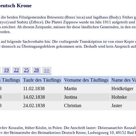
Deutsch Krone
ie beiden Filialgemeinden Briesenitz (Brzez`nica) und Jagdhaus (Budy). Früher g
yce) und Stabitz (Zdbice). Die Pfarrei Zippnow wurde im Jahr 1911 aufgeteilt und e
en errichtet. Ab diesem Zeitpunkt, müssen für diese ländlichen Gemeinden, in den
worden.
 auf folgende Sachverhalte hin: Die vorliegende Transkription ist von einer Kopie 
aber dennoch zu Übertragungsfehlern gekommen sein. Deshalb wird kein Anspruch auf 
19
22
25
28
>>
 Täuflings
Taufe des Täuflings
Vorname des Täuflings
Name des Va
8
11.02.1838
Martin
Heidkrüger
8
14.02.1838
Justina
Hohnke
8
24.02.1838
Christian
Jaster
iv Koszalin, früher Köslin, in Polen. Die Anschrift lautet: Diözesanarchiv Koszal
v der Heimatstube des Heimatkreises Deutsch Krone, Ludwigsweg 10, 49152 Bad Ess