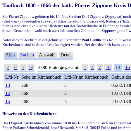
Taufbuch 1838 - 1866 der kath. Pfarrei Zippnow Kreis 
Zur Pfarrei Zippnow gehörten bis 1945 außer dem Dorf Zippnow (Sypnywo) noch d
(Dudylany), Freudenfier (Szwecja), Klawittersdorf (Glowaczewo), Rederitz (Nadarz
Stabitz und ein Lokalvikariat Rederitz mit der Tochterkirche in Doderlage wurd
diesen Gemeinden - wohl noch aus traditionellen Gründen - in Zippnow getauft 
Autor dieser Abschrift ist der gebürtige Rederitzer
Paul Lüdtke
aus Köln. Er weist
Kirchenbuch, sind in dieser Liste korrigiert worden. Bei der Abschrift kann es 
Alles
Suchen
Auswahl
Detail
|<
<
>
>|
3380 Einträge gesamt:
1
4
7
10
13
16
Lfd-Nr
Seite im Kirchenbuch
Lfd-Nr im Kirchenbuch
Geburt des
13
268
3
05.02.183
14
268
4
12.02.183
15
268
5
23.02.183
Hinweise zu den Kirchenbüchern
Das Original-Kirchenbuch von Januar 1838 bis 1866, befindet sich im Diözesanarch
Freien Prälatur Schneidemühl, Josef-Schwank-Straße 8, 36043 Fulda und im Archi