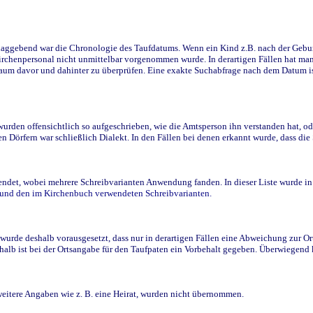
ggebend war die Chronologie des Taufdatums. Wenn ein Kind z.B. nach der Geburt 
rchenpersonal nicht unmittelbar vorgenommen wurde. In derartigen Fällen hat man d
raum davor und dahinter zu überprüfen. Eine exakte Suchabfrage nach dem Datum i
den offensichtlich so aufgeschrieben, wie die Amtsperson ihn verstanden hat, ode
n Dörfern war schließlich Dialekt. In den Fällen bei denen erkannt wurde, dass di
t, wobei mehrere Schreibvarianten Anwendung fanden. In dieser Liste wurde in de
n und den im Kirchenbuch verwendeten Schreibvarianten.
wurde deshalb vorausgesetzt, dass nur in derartigen Fällen eine Abweichung zur O
eshalb ist bei der Ortsangabe für den Taufpaten ein Vorbehalt gegeben. Überwiegen
weitere Angaben wie z. B. eine Heirat, wurden nicht übernommen.