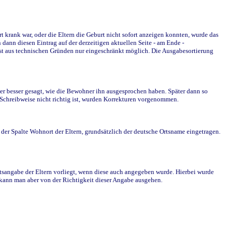
krank war, oder die Eltern die Geburt nicht sofort anzeigen konnten, wurde das
ann diesen Eintrag auf der derzeitigen aktuellen Seite - am Ende -
st aus technischen Gründen nur eingeschränkt möglich. Die Ausgabesortierung
r besser gesagt, wie die Bewohner ihn ausgesprochen haben. Später dann so
e Schreibweise nicht richtig ist, wurden Korrekturen vorgenommen.
r Spalte Wohnort der Eltern, grundsätzlich der deutsche Ortsname eingetragen.
rtsangabe der Eltern vorliegt, wenn diese auch angegeben wurde. Hierbei wurde
d kann man aber von der Richtigkeit dieser Angabe ausgehen.