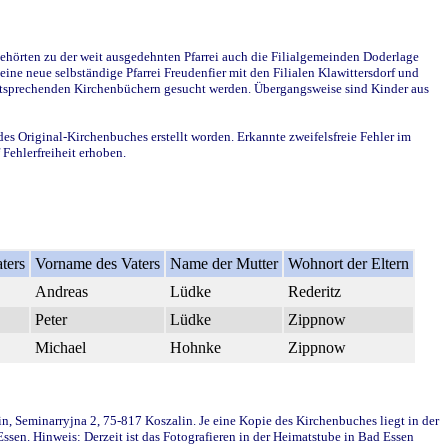
ehörten zu der weit ausgedehnten Pfarrei auch die Filialgemeinden Doderlage
ine neue selbständige Pfarrei Freudenfier mit den Filialen Klawittersdorf und
 entsprechenden Kirchenbüchern gesucht werden. Übergangsweise sind Kinder aus
des Original-Kirchenbuches erstellt worden. Erkannte zweifelsfreie Fehler im
Fehlerfreiheit erhoben.
ters
Vorname des Vaters
Name der Mutter
Wohnort der Eltern
Andreas
Lüdke
Rederitz
Peter
Lüdke
Zippnow
Michael
Hohnke
Zippnow
in, Seminarryjna 2, 75-817 Koszalin. Je eine Kopie des Kirchenbuches liegt in der
en. Hinweis: Derzeit ist das Fotografieren in der Heimatstube in Bad Essen