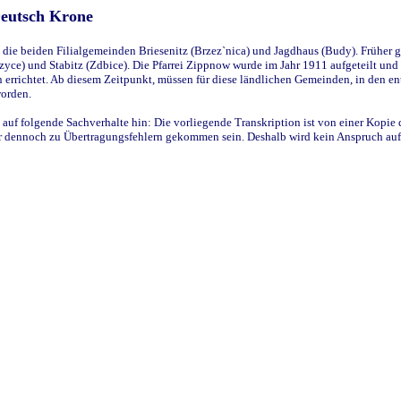
Deutsch Krone
ie beiden Filialgemeinden Briesenitz (Brzez`nica) und Jagdhaus (Budy). Früher g
yce) und Stabitz (Zdbice). Die Pfarrei Zippnow wurde im Jahr 1911 aufgeteilt und e
en errichtet. Ab diesem Zeitpunkt, müssen für diese ländlichen Gemeinden, in den
worden.
 auf folgende Sachverhalte hin: Die vorliegende Transkription ist von einer Kopie 
aber dennoch zu Übertragungsfehlern gekommen sein. Deshalb wird kein Anspruch auf 