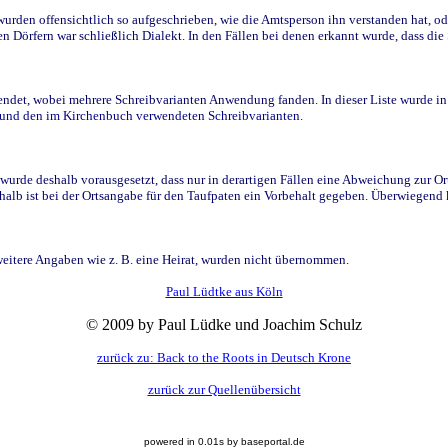
den offensichtlich so aufgeschrieben, wie die Amtsperson ihn verstanden hat, ode
n Dörfern war schließlich Dialekt. In den Fällen bei denen erkannt wurde, dass di
t, wobei mehrere Schreibvarianten Anwendung fanden. In dieser Liste wurde in de
n und den im Kirchenbuch verwendeten Schreibvarianten.
wurde deshalb vorausgesetzt, dass nur in derartigen Fällen eine Abweichung zur O
eshalb ist bei der Ortsangabe für den Taufpaten ein Vorbehalt gegeben. Überwiegen
weitere Angaben wie z. B. eine Heirat, wurden nicht übernommen.
Paul Lüdtke aus Köln
© 2009 by Paul Lüdke und Joachim Schulz
zurück zu: Back to the Roots in Deutsch Krone
zurück zur Quellenübersicht
powered in 0.01s by baseportal.de