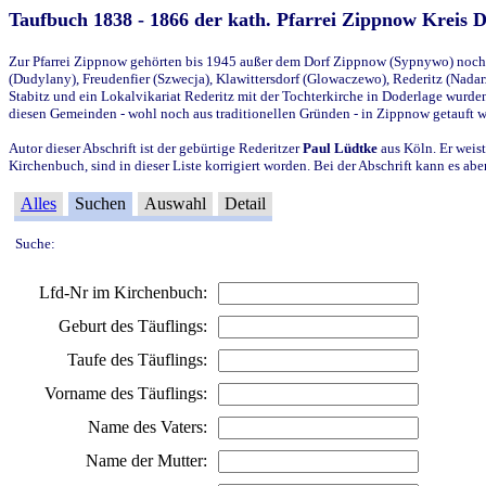
Taufbuch 1838 - 1866 der kath. Pfarrei Zippnow Kreis 
Zur Pfarrei Zippnow gehörten bis 1945 außer dem Dorf Zippnow (Sypnywo) noch d
(Dudylany), Freudenfier (Szwecja), Klawittersdorf (Glowaczewo), Rederitz (Nadarz
Stabitz und ein Lokalvikariat Rederitz mit der Tochterkirche in Doderlage wurd
diesen Gemeinden - wohl noch aus traditionellen Gründen - in Zippnow getauft 
Autor dieser Abschrift ist der gebürtige Rederitzer
Paul Lüdtke
aus Köln. Er weist
Kirchenbuch, sind in dieser Liste korrigiert worden. Bei der Abschrift kann es 
Alles
Suchen
Auswahl
Detail
Suche:
Lfd-Nr im Kirchenbuch:
Geburt des Täuflings:
Taufe des Täuflings:
Vorname des Täuflings:
Name des Vaters:
Name der Mutter: