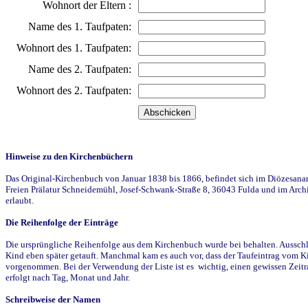
Wohnort der Eltern :
Name des 1. Taufpaten:
Wohnort des 1. Taufpaten:
Name des 2. Taufpaten:
Wohnort des 2. Taufpaten:
Hinweise zu den Kirchenbüchern
Das Original-Kirchenbuch von Januar 1838 bis 1866, befindet sich im Diözesanarch
Freien Prälatur Schneidemühl, Josef-Schwank-Straße 8, 36043 Fulda und im Archi
erlaubt.
Die Reihenfolge der Einträge
Die ursprüngliche Reihenfolge aus dem Kirchenbuch wurde bei behalten. Ausschla
Kind eben später getauft. Manchmal kam es auch vor, dass der Taufeintrag vom Ki
vorgenommen. Bei der Verwendung der Liste ist es wichtig, einen gewissen Zeit
erfolgt nach Tag, Monat und Jahr.
Schreibweise der Namen