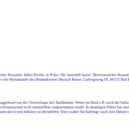
iv Koszalin, früher Köslin, in Polen. Die Anschrift lautet: Diözesanarchiv Koszal
v der Heimatstube des Heimatkreises Deutsch Krone, Ludwigsweg 10, 49152 Bad Ess
ggebend war die Chronologie des Taufdatums. Wenn ein Kind z.B. nach der Geburt 
rchenpersonal nicht unmittelbar vorgenommen wurde. In derartigen Fällen hat man d
raum davor und dahinter zu überprüfen. Eine exakte Suchabfrage nach dem Datum i