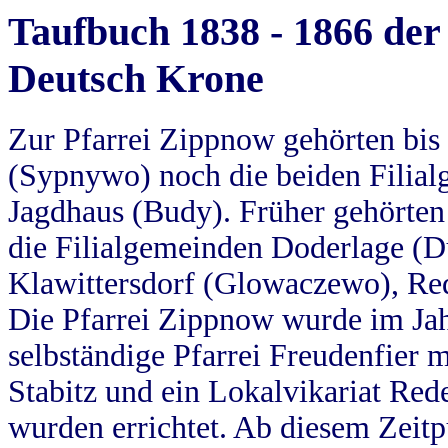
Taufbuch 1838 - 1866 der
Deutsch Krone
Zur Pfarrei Zippnow gehörten bi
(Sypnywo) noch die beiden Filial
Jagdhaus (Budy). Früher gehörten 
die Filialgemeinden Doderlage (D
Klawittersdorf (Glowaczewo), Red
Die Pfarrei Zippnow wurde im Jah
selbständige Pfarrei Freudenfier m
Stabitz und ein Lokalvikariat Red
wurden errichtet. Ab diesem Zeitp