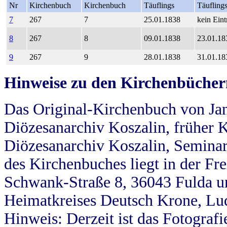
Nr
Kirchenbuch
Kirchenbuch
Täuflings
Täufling
7
267
7
25.01.1838
kein Eint
8
267
8
09.01.1838
23.01.18
9
267
9
28.01.1838
31.01.18
Hinweise zu den Kirchenbücher
Das Original-Kirchenbuch von Jan
Diözesanarchiv Koszalin, früher Kö
Diözesanarchiv Koszalin, Seminar
des Kirchenbuches liegt in der Fr
Schwank-Straße 8, 36043 Fulda u
Heimatkreises Deutsch Krone, Lu
Hinweis: Derzeit ist das Fotograf