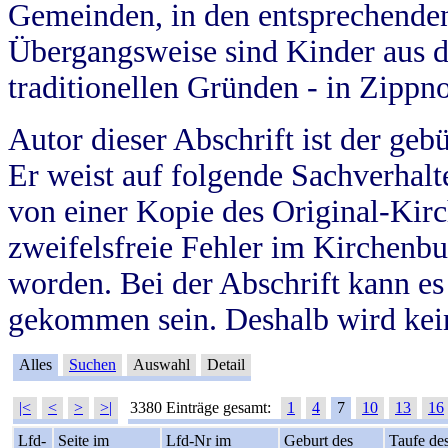
Gemeinden, in den entsprechende
Übergangsweise sind Kinder aus 
traditionellen Gründen - in Zippn
Autor dieser Abschrift ist der geb
Er weist auf folgende Sachverhalte
von einer Kopie des Original-Kirc
zweifelsfreie Fehler im Kirchenbuc
worden. Bei der Abschrift kann e
gekommen sein. Deshalb wird kein
Alles
Suchen
Auswahl
Detail
|<
<
>
>|
3380 Einträge gesamt:
1
4
7
10
13
16
Lfd-
Seite im
Lfd-Nr im
Geburt des
Taufe de