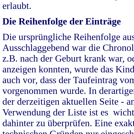
erlaubt.
Die Reihenfolge der Einträge
Die ursprüngliche Reihenfolge au
Ausschlaggebend war die Chronol
z.B. nach der Geburt krank war, od
anzeigen konnten, wurde das Kind
auch vor, dass der Taufeintrag vo
vorgenommen wurde. In derartigen
der derzeitigen aktuellen Seite -
Verwendung der Liste ist es wich
dahinter zu überprüfen. Eine exa
technischen Gründen nur eingesch