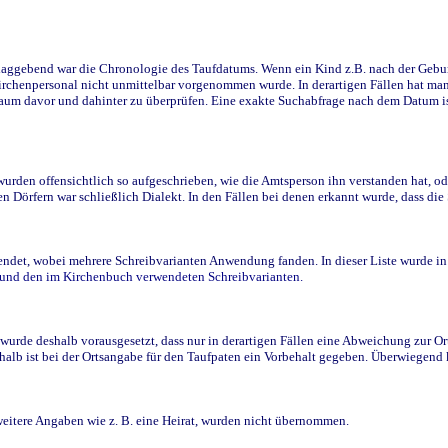
ggebend war die Chronologie des Taufdatums. Wenn ein Kind z.B. nach der Geburt 
rchenpersonal nicht unmittelbar vorgenommen wurde. In derartigen Fällen hat man d
raum davor und dahinter zu überprüfen. Eine exakte Suchabfrage nach dem Datum i
den offensichtlich so aufgeschrieben, wie die Amtsperson ihn verstanden hat, ode
n Dörfern war schließlich Dialekt. In den Fällen bei denen erkannt wurde, dass di
t, wobei mehrere Schreibvarianten Anwendung fanden. In dieser Liste wurde in de
n und den im Kirchenbuch verwendeten Schreibvarianten.
wurde deshalb vorausgesetzt, dass nur in derartigen Fällen eine Abweichung zur O
eshalb ist bei der Ortsangabe für den Taufpaten ein Vorbehalt gegeben. Überwiegen
weitere Angaben wie z. B. eine Heirat, wurden nicht übernommen.