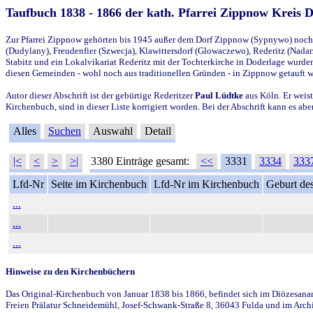
Taufbuch 1838 - 1866 der kath. Pfarrei Zippnow Kreis 
Zur Pfarrei Zippnow gehörten bis 1945 außer dem Dorf Zippnow (Sypnywo) noch d
(Dudylany), Freudenfier (Szwecja), Klawittersdorf (Glowaczewo), Rederitz (Nadarz
Stabitz und ein Lokalvikariat Rederitz mit der Tochterkirche in Doderlage wurd
diesen Gemeinden - wohl noch aus traditionellen Gründen - in Zippnow getauft 
Autor dieser Abschrift ist der gebürtige Rederitzer
Paul Lüdtke
aus Köln. Er weist
Kirchenbuch, sind in dieser Liste korrigiert worden. Bei der Abschrift kann es 
Alles
Suchen
Auswahl
Detail
|<
<
>
>|
3380 Einträge gesamt:
<<
3331
3334
333
Lfd-Nr
Seite im Kirchenbuch
Lfd-Nr im Kirchenbuch
Geburt des
...
...
...
Hinweise zu den Kirchenbüchern
Das Original-Kirchenbuch von Januar 1838 bis 1866, befindet sich im Diözesanarch
Freien Prälatur Schneidemühl, Josef-Schwank-Straße 8, 36043 Fulda und im Archi