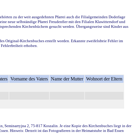
ehörten zu der weit ausgedehnten Pfarrei auch die Filialgemeinden Doderlage
ine neue selbständige Pfarrei Freudenfier mit den Filialen Klawittersdorf und
 entsprechenden Kirchenbüchern gesucht werden. Übergangsweise sind Kinder aus
des Original-Kirchenbuches erstellt worden. Erkannte zweifelsfreie Fehler im
Fehlerfreiheit erhoben.
ters
Vorname des Vaters
Name der Mutter
Wohnort der Eltern
in, Seminarryjna 2, 75-817 Koszalin. Je eine Kopie des Kirchenbuches liegt in der
en. Hinweis: Derzeit ist das Fotografieren in der Heimatstube in Bad Essen