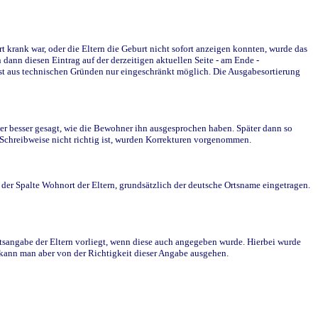
krank war, oder die Eltern die Geburt nicht sofort anzeigen konnten, wurde das
ann diesen Eintrag auf der derzeitigen aktuellen Seite - am Ende -
st aus technischen Gründen nur eingeschränkt möglich. Die Ausgabesortierung
r besser gesagt, wie die Bewohner ihn ausgesprochen haben. Später dann so
e Schreibweise nicht richtig ist, wurden Korrekturen vorgenommen.
r Spalte Wohnort der Eltern, grundsätzlich der deutsche Ortsname eingetragen.
rtsangabe der Eltern vorliegt, wenn diese auch angegeben wurde. Hierbei wurde
d kann man aber von der Richtigkeit dieser Angabe ausgehen.