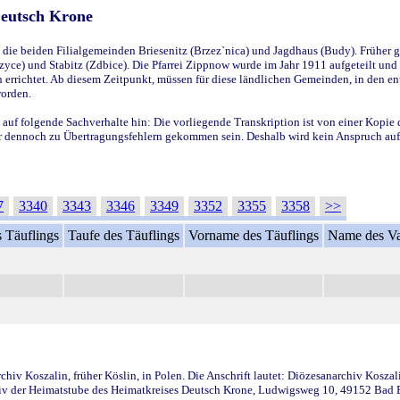
Deutsch Krone
ie beiden Filialgemeinden Briesenitz (Brzez`nica) und Jagdhaus (Budy). Früher g
yce) und Stabitz (Zdbice). Die Pfarrei Zippnow wurde im Jahr 1911 aufgeteilt und e
en errichtet. Ab diesem Zeitpunkt, müssen für diese ländlichen Gemeinden, in den
worden.
 auf folgende Sachverhalte hin: Die vorliegende Transkription ist von einer Kopie 
aber dennoch zu Übertragungsfehlern gekommen sein. Deshalb wird kein Anspruch auf 
7
3340
3343
3346
3349
3352
3355
3358
>>
 Täuflings
Taufe des Täuflings
Vorname des Täuflings
Name des Va
iv Koszalin, früher Köslin, in Polen. Die Anschrift lautet: Diözesanarchiv Koszal
v der Heimatstube des Heimatkreises Deutsch Krone, Ludwigsweg 10, 49152 Bad Ess