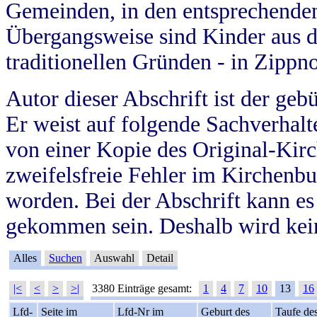
Gemeinden, in den entsprechende
Übergangsweise sind Kinder aus 
traditionellen Gründen - in Zippn
Autor dieser Abschrift ist der geb
Er weist auf folgende Sachverhalte
von einer Kopie des Original-Kirc
zweifelsfreie Fehler im Kirchenbuc
worden. Bei der Abschrift kann e
gekommen sein. Deshalb wird kein
Alles
Suchen
Auswahl
Detail
|<
<
>
>|
3380 Einträge gesamt:
1
4
7
10
13
16
Lfd-
Seite im
Lfd-Nr im
Geburt des
Taufe de