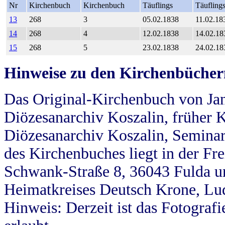
Nr
Kirchenbuch
Kirchenbuch
Täuflings
Täufling
13
268
3
05.02.1838
11.02.18
14
268
4
12.02.1838
14.02.18
15
268
5
23.02.1838
24.02.18
Hinweise zu den Kirchenbücher
Das Original-Kirchenbuch von Jan
Diözesanarchiv Koszalin, früher Kö
Diözesanarchiv Koszalin, Seminar
des Kirchenbuches liegt in der Fr
Schwank-Straße 8, 36043 Fulda u
Heimatkreises Deutsch Krone, Lu
Hinweis: Derzeit ist das Fotograf