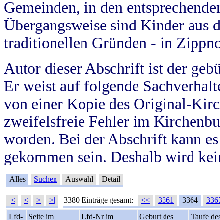
Gemeinden, in den entsprechende
Übergangsweise sind Kinder aus 
traditionellen Gründen - in Zippn
Autor dieser Abschrift ist der geb
Er weist auf folgende Sachverhalte
von einer Kopie des Original-Kirc
zweifelsfreie Fehler im Kirchenbuc
worden. Bei der Abschrift kann e
gekommen sein. Deshalb wird kein
Alles
Suchen
Auswahl
Detail
|<
<
>
>|
3380 Einträge gesamt:
<<
3361
3364
336
Lfd-
Seite im
Lfd-Nr im
Geburt des
Taufe de