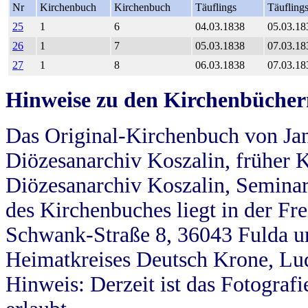
Nr
Kirchenbuch
Kirchenbuch
Täuflings
Täufling
25
1
6
04.03.1838
05.03.18
26
1
7
05.03.1838
07.03.18
27
1
8
06.03.1838
07.03.18
Hinweise zu den Kirchenbücher
Das Original-Kirchenbuch von Jan
Diözesanarchiv Koszalin, früher Kö
Diözesanarchiv Koszalin, Seminar
des Kirchenbuches liegt in der Fr
Schwank-Straße 8, 36043 Fulda u
Heimatkreises Deutsch Krone, Lu
Hinweis: Derzeit ist das Fotograf