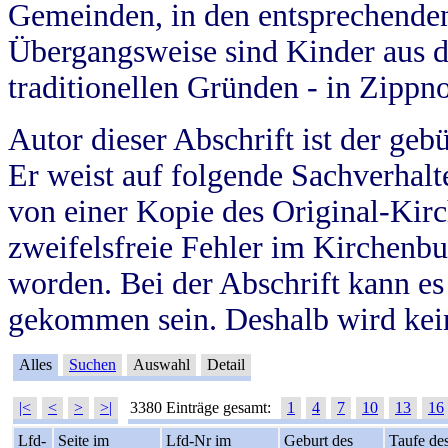
Gemeinden, in den entsprechende
Übergangsweise sind Kinder aus 
traditionellen Gründen - in Zippn
Autor dieser Abschrift ist der geb
Er weist auf folgende Sachverhalte
von einer Kopie des Original-Kirc
zweifelsfreie Fehler im Kirchenbuc
worden. Bei der Abschrift kann e
gekommen sein. Deshalb wird kein
Alles
Suchen
Auswahl
Detail
|<
<
>
>|
3380 Einträge gesamt:
1
4
7
10
13
16
Lfd-
Seite im
Lfd-Nr im
Geburt des
Taufe de