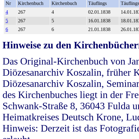
Nr
Kirchenbuch
Kirchenbuch
Täuflings
Täufling
4
267
4
02.01.1838
14.01.18
5
267
5
16.01.1838
18.01.18
6
267
6
21.01.1838
26.01.18
Hinweise zu den Kirchenbücher
Das Original-Kirchenbuch von Jan
Diözesanarchiv Koszalin, früher Kö
Diözesanarchiv Koszalin, Seminar
des Kirchenbuches liegt in der Fr
Schwank-Straße 8, 36043 Fulda u
Heimatkreises Deutsch Krone, Lu
Hinweis: Derzeit ist das Fotograf