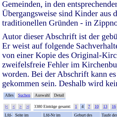
Gemeinden, in den entsprechende
Übergangsweise sind Kinder aus 
traditionellen Gründen - in Zippn
Autor dieser Abschrift ist der geb
Er weist auf folgende Sachverhalte
von einer Kopie des Original-Kirc
zweifelsfreie Fehler im Kirchenbuc
worden. Bei der Abschrift kann e
gekommen sein. Deshalb wird kein
Alles
Suchen
Auswahl
Detail
|<
<
>
>|
3380 Einträge gesamt:
1
4
7
10
13
16
Lfd-
Seite im
Lfd-Nr im
Geburt des
Taufe de