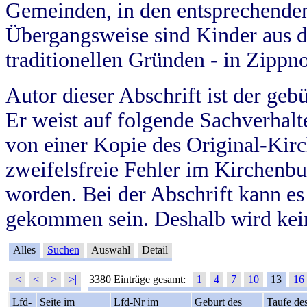
Gemeinden, in den entsprechende
Übergangsweise sind Kinder aus 
traditionellen Gründen - in Zippn
Autor dieser Abschrift ist der geb
Er weist auf folgende Sachverhalte
von einer Kopie des Original-Kirc
zweifelsfreie Fehler im Kirchenbuc
worden. Bei der Abschrift kann e
gekommen sein. Deshalb wird kein
Alles
Suchen
Auswahl
Detail
|<
<
>
>|
3380 Einträge gesamt:
1
4
7
10
13
16
Lfd-
Seite im
Lfd-Nr im
Geburt des
Taufe de