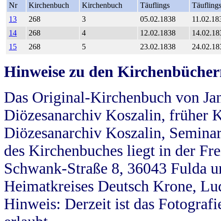
Nr
Kirchenbuch
Kirchenbuch
Täuflings
Täufling
13
268
3
05.02.1838
11.02.18
14
268
4
12.02.1838
14.02.18
15
268
5
23.02.1838
24.02.18
Hinweise zu den Kirchenbücher
Das Original-Kirchenbuch von Jan
Diözesanarchiv Koszalin, früher Kö
Diözesanarchiv Koszalin, Seminar
des Kirchenbuches liegt in der Fr
Schwank-Straße 8, 36043 Fulda u
Heimatkreises Deutsch Krone, Lu
Hinweis: Derzeit ist das Fotograf